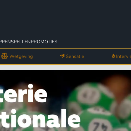
PPEN
SPELLEN
PROMOTIES
Wetgeving
Sensatie
Interv