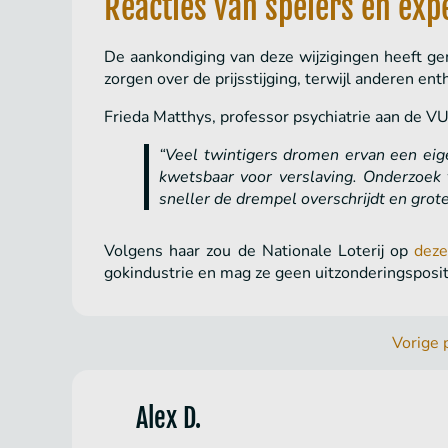
Reacties van spelers en exp
De aankondiging van deze wijzigingen heeft 
zorgen over de prijsstijging, terwijl anderen en
Frieda Matthys, professor psychiatrie aan de V
“Veel twintigers dromen ervan een eige
kwetsbaar voor verslaving. Onderzoek
sneller de drempel overschrijdt en grote
Volgens haar zou de Nationale Loterij op
deze
gokindustrie en mag ze geen uitzonderingspositi
Vorige 
Alex D.