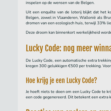
inspelen op de wensen van de Belgen.
Uit een enquête van de loterij blijkt dat he
Belgen, zowel in Vlaanderen, Wallonië als Bru
dromen van een ecologisch huis, terwijl 33% li
Deze droom kan binnenkort werkelijkheid wor
Lucky Code: nog meer winn
De Lucky Code, een automatische extra trekkin
kregen 300 gelukkigen €500 per trekking. Voo
Hoe krijg je een Lucky Code?
Je hoeft niets te doen om een Lucky Code te kri
een code gegenereerd. Dit betekent een extra k