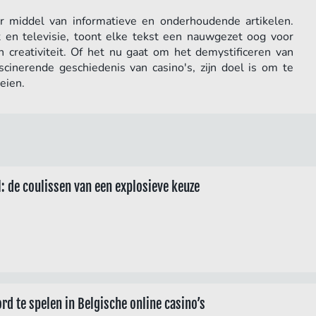
r middel van informatieve en onderhoudende artikelen.
 en televisie, toont elke tekst een nauwgezet oog voor
 creativiteit. Of het nu gaat om het demystificeren van
scinerende geschiedenis van casino's, zijn doel is om te
oeien.
: de coulissen van een explosieve keuze
d te spelen in Belgische online casino’s