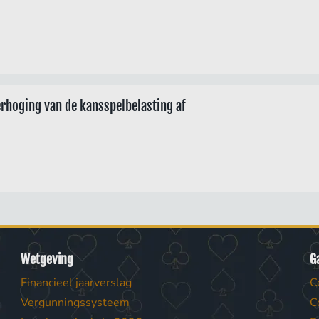
erhoging van de kansspelbelasting af
Wetgeving
G
Financieel jaarverslag
C
Vergunningssysteem
C