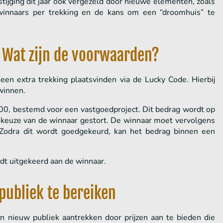
stijging dit jaar ook vergezeld door nieuwe elementen, zoals
winnaars per trekking en de kans om een “droomhuis” te
Wat zijn de voorwaarden?
een extra trekking plaatsvinden via de Lucky Code. Hierbij
winnen.
00, bestemd voor een vastgoedproject. Dit bedrag wordt op
r keuze van de winnaar gestort. De winnaar moet vervolgens
. Zodra dit wordt goedgekeurd, kan het bedrag binnen een
rdt uitgekeerd aan de winnaar.
publiek te bereiken
en nieuw publiek aantrekken door prijzen aan te bieden die