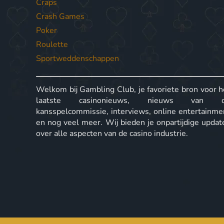
Craps
Crash Games
Poker
Roulette
Sportweddenschappen
Welkom bij Gambling Club, je favoriete bron voor h
laatste casinonieuws, nieuws van 
kansspelcommissie, interviews, online entertainme
en nog veel meer. Wij bieden je onpartijdige updat
over alle aspecten van de casino industrie.