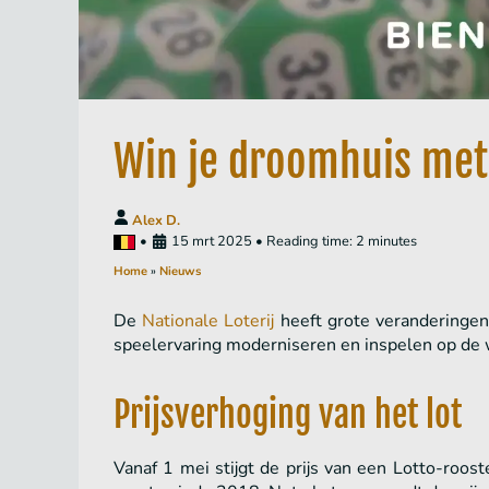
Win je droomhuis met
Alex D.
•
15 mrt 2025 • Reading time: 2 minutes
Home
»
Nieuws
De
Nationale Loterij
heeft grote veranderingen
speelervaring moderniseren en inspelen op de
Prijsverhoging van het lot
Vanaf 1 mei stijgt de prijs van een Lotto-roos