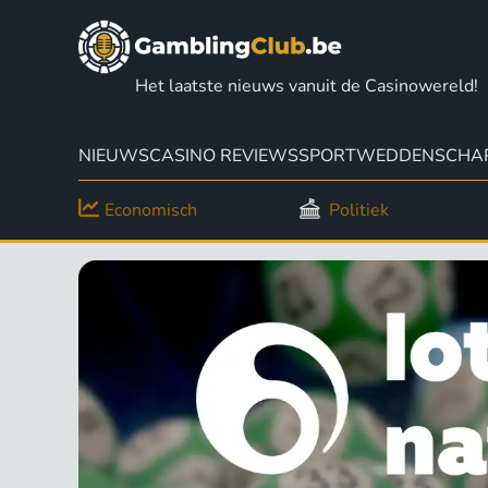
Het laatste nieuws vanuit de Casinowereld!
NIEUWS
CASINO REVIEWS
SPORTWEDDENSCHA
Economisch
Politiek