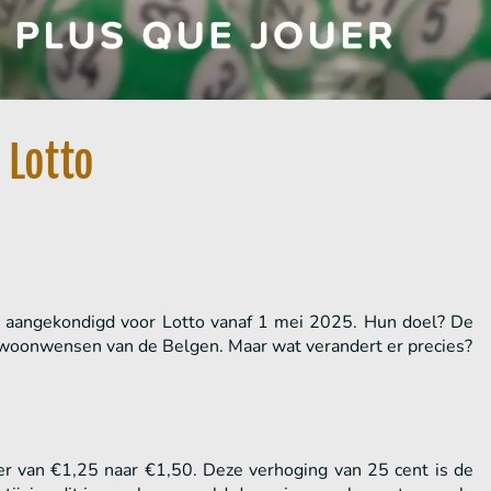
 Lotto
 aangekondigd voor Lotto vanaf 1 mei 2025. Hun doel? De
 woonwensen van de Belgen. Maar wat verandert er precies?
ter van €1,25 naar €1,50. Deze verhoging van 25 cent is de