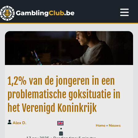
1,2% van de jongeren in een
problematische gok­situatie in
het Verenigd Koninkrijk
Alex D.
Home
»
Nieuws
•