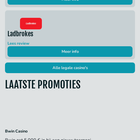
Ladbrokes
Lees review
Meer info
Alle legale casino's
LAATSTE PROMOTIES
Bwin Casino
Bwin zet 5.000 € in bij een nieuw toernooi