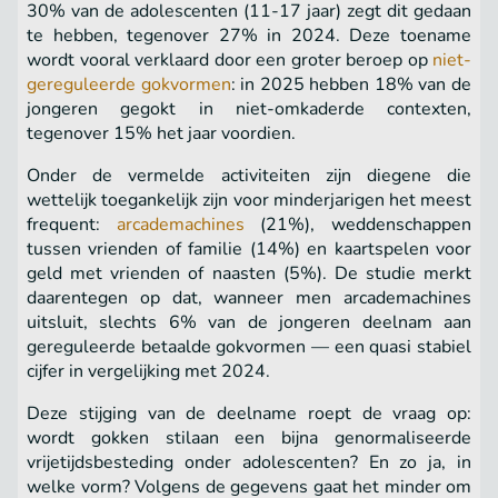
30% van de adolescenten (11-17 jaar) zegt dit gedaan
te hebben, tegenover 27% in 2024. Deze toename
wordt vooral verklaard door een groter beroep op
niet-
gereguleerde gokvormen
: in 2025 hebben 18% van de
jongeren gegokt in niet-omkaderde contexten,
tegenover 15% het jaar voordien.
Onder de vermelde activiteiten zijn diegene die
wettelijk toegankelijk zijn voor minderjarigen het meest
frequent:
arcademachines
(21%), weddenschappen
tussen vrienden of familie (14%) en kaartspelen voor
geld met vrienden of naasten (5%). De studie merkt
daarentegen op dat, wanneer men arcademachines
uitsluit, slechts 6% van de jongeren deelnam aan
gereguleerde betaalde gokvormen — een quasi stabiel
cijfer in vergelijking met 2024.
Deze stijging van de deelname roept de vraag op:
wordt gokken stilaan een bijna genormaliseerde
vrijetijdsbesteding onder adolescenten? En zo ja, in
welke vorm? Volgens de gegevens gaat het minder om