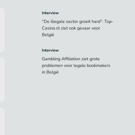
Interview
“De illegale sector groeit hard”: Top-
Casino.nl ziet ook gevaar voor
België
Interview
Gambling Affiliation ziet grote
problemen voor legale bookmakers
in België