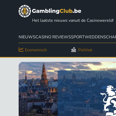
Het laatste nieuws vanuit de Casinowereld!
NIEUWS
CASINO REVIEWS
SPORTWEDDENSCHA
Economisch
Politiek