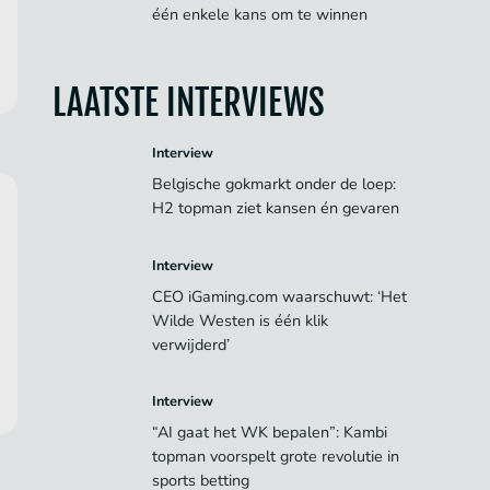
één enkele kans om te winnen
LAATSTE INTERVIEWS
Interview
Belgische gokmarkt onder de loep:
H2 topman ziet kansen én gevaren
Interview
CEO iGaming.com waarschuwt: ‘Het
Wilde Westen is één klik
verwijderd’
Interview
“AI gaat het WK bepalen”: Kambi
topman voorspelt grote revolutie in
sports betting