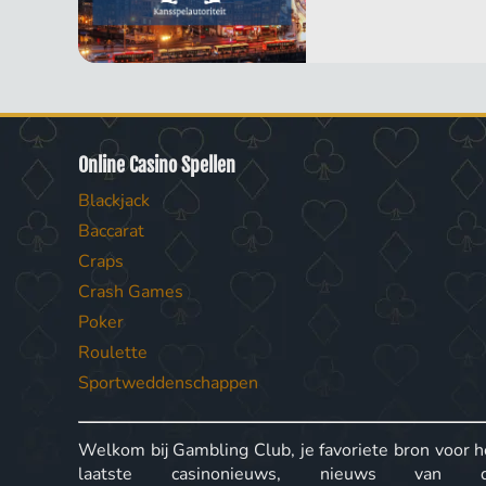
Online Casino Spellen
Blackjack
Baccarat
Craps
Crash Games
Poker
Roulette
Sportweddenschappen
Welkom bij Gambling Club, je favoriete bron voor h
laatste casinonieuws, nieuws van 