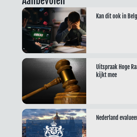
Aanbevolen
Kan dit ook in Bel
Uitspraak Hoge Raa
kijkt mee
Nederland evaluee