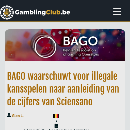
BAGO waarschuwt voor illegale
kansspelen naar aanleiding van
de cijfers van Sciensano
Glen L.
•