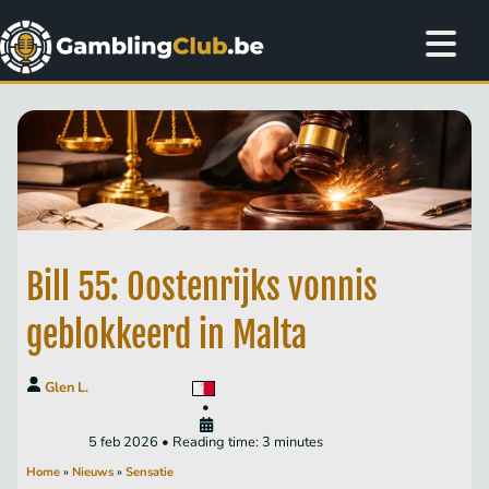
Bill 55: Oostenrijks vonnis
geblokkeerd in Malta
Glen L.
•
5 feb 2026 • Reading time: 3 minutes
Home
»
Nieuws
»
Sensatie