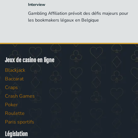
Interview
Gambling Affiliation prévoit des défis majeurs pour
les bookmakers légaux en Belgique
Jeux de casino en ligne
Blackjack
Baccarat
Craps
Crash Games
Poker
Roulette
Paris sportifs
Législation