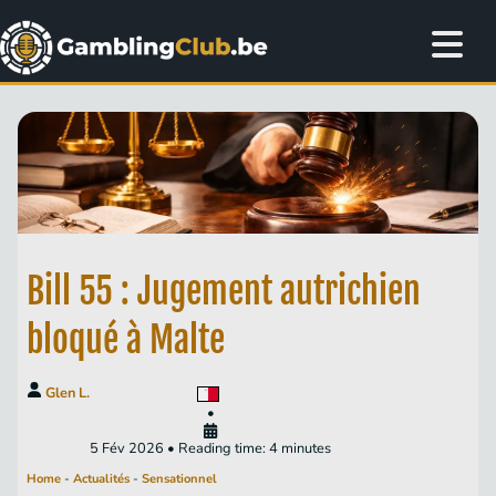
Bill 55 : Jugement autrichien
bloqué à Malte
Glen L.
•
5 Fév 2026 • Reading time: 4 minutes
Home
-
Actualités
-
Sensationnel