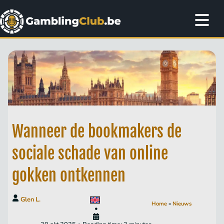
Wanneer de bookmakers de
sociale schade van online
gokken ontkennen
Glen L.
Home
»
Nieuws
•