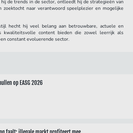
ij de trends in de sector, ontleedt hij de strategieën van
un zoektocht naar verantwoord speelplezier en mogelijke
tijl hecht hij veel belang aan betrouwbare, actuele en
rs kwaliteitsvolle content bieden die zowel leerrijk als
 een constant evoluerende sector.
thullen op EASG 2026
g faalt: illegale markt profiteert mee