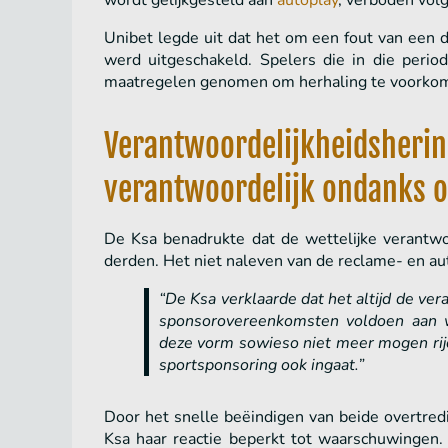
wordt gelijkgesteld aan
autoplay
, verboden vol
Unibet legde uit dat het om een fout van een d
werd uitgeschakeld. Spelers die in die period
maatregelen genomen om herhaling te voorko
Verantwoordelijkheidsherinn
verantwoordelijk ondanks
De Ksa benadrukte dat de wettelijke verantwoor
derden. Het niet naleven van de reclame- en aut
“De Ksa verklaarde dat het altijd de ve
sponsor­overeenkomsten voldoen aan w
deze vorm sowieso niet meer mogen rij
sport­sponsoring ook ingaat.”
Door het snelle beëindigen van beide overtredi
Ksa haar reactie beperkt tot waarschuwingen.