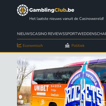
Het laatste nieuws vanuit de Casinowereld!
NIEUWS
CASINO REVIEWS
SPORTWEDDENSCHA
Economisch
Politiek