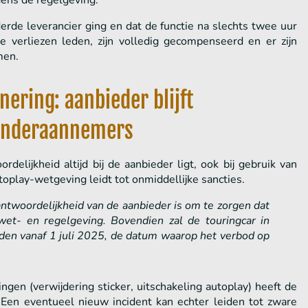
gens de regelgeving.
erde leverancier ging en dat de functie na slechts twee uur
e verliezen leden, zijn volledig gecompenseerd en er zijn
men.
ering: aanbieder blijft
 onderaannemers
delijkheid altijd bij de aanbieder ligt, ook bij gebruik van
oplay-wetgeving leidt tot onmiddellijke sancties.
rantwoordelijkheid van de aanbieder is om te zorgen dat
et- en regelgeving. Bovendien zal de touringcar in
den vanaf 1 juli 2025, de datum waarop het verbod op
ngen (verwijdering sticker, uitschakeling autoplay) heeft de
 Een eventueel nieuw incident kan echter leiden tot zware