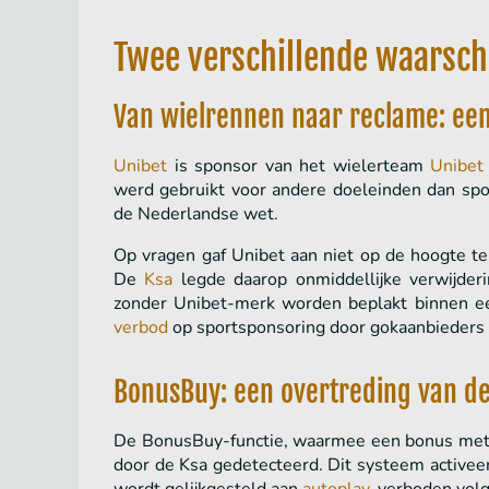
Twee verschillende waarsc
Van wielrennen naar reclame: een
Unibet
is sponsor van het wielerteam
Unibet
werd gebruikt voor andere doeleinden dan spo
de Nederlandse wet.
Op vragen gaf Unibet aan niet op de hoogte te 
De
Ksa
legde daarop onmiddellijke verwijder
zonder Unibet-merk worden beplakt binnen ee
verbod
op sport­sponsoring door gok­aanbieders 
BonusBuy: een overtreding van de
De BonusBuy-functie, waarmee een bonus met 
door de Ksa gedetecteerd. Dit systeem activee