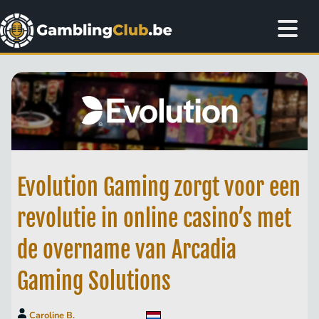
Evolution Gaming zorgt voor een
revolutie in online casino’s met
de overname van Arcadia
Gaming Solutions
Caroline B.