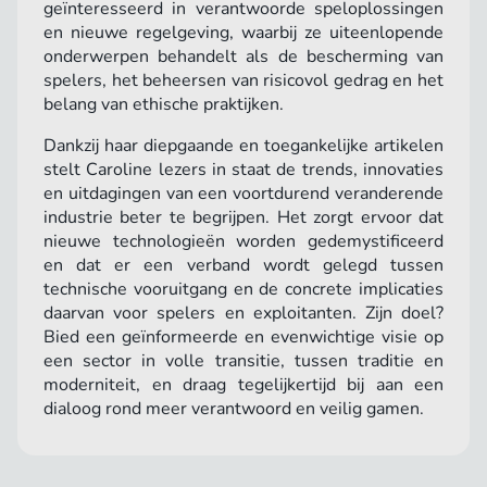
geïnteresseerd in verantwoorde speloplossingen
en nieuwe regelgeving, waarbij ze uiteenlopende
onderwerpen behandelt als de bescherming van
spelers, het beheersen van risicovol gedrag en het
belang van ethische praktijken.
Dankzij haar diepgaande en toegankelijke artikelen
stelt Caroline lezers in staat de trends, innovaties
en uitdagingen van een voortdurend veranderende
industrie beter te begrijpen. Het zorgt ervoor dat
nieuwe technologieën worden gedemystificeerd
en dat er een verband wordt gelegd tussen
technische vooruitgang en de concrete implicaties
daarvan voor spelers en exploitanten. Zijn doel?
Bied een geïnformeerde en evenwichtige visie op
een sector in volle transitie, tussen traditie en
moderniteit, en draag tegelijkertijd bij aan een
dialoog rond meer verantwoord en veilig gamen.