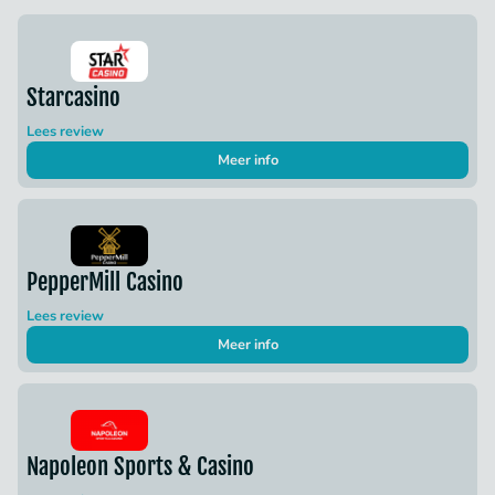
Starcasino
Lees review
Meer info
PepperMill Casino
Lees review
Meer info
Napoleon Sports & Casino