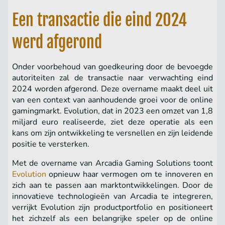
Een transactie die eind 2024
werd afgerond
Onder voorbehoud van goedkeuring door de bevoegde
autoriteiten zal de transactie naar verwachting eind
2024 worden afgerond. Deze overname maakt deel uit
van een context van aanhoudende groei voor de online
gamingmarkt. Evolution, dat in 2023 een omzet van 1,8
miljard euro realiseerde, ziet deze operatie als een
kans om zijn ontwikkeling te versnellen en zijn leidende
positie te versterken.
Met de overname van Arcadia Gaming Solutions toont
Evolution
opnieuw haar vermogen om te innoveren en
zich aan te passen aan marktontwikkelingen. Door de
innovatieve technologieën van Arcadia te integreren,
verrijkt Evolution zijn productportfolio en positioneert
het zichzelf als een belangrijke speler op de online