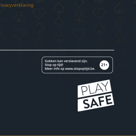
rivacyverklaring