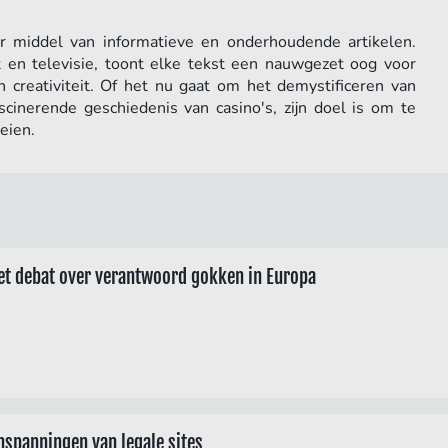
r middel van informatieve en onderhoudende artikelen.
 en televisie, toont elke tekst een nauwgezet oog voor
 creativiteit. Of het nu gaat om het demystificeren van
scinerende geschiedenis van casino's, zijn doel is om te
oeien.
et debat over verantwoord gokken in Europa
nspanningen van legale sites