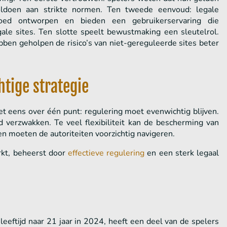
oldoen aan strikte normen. Ten tweede eenvoud: legale
 goed ontworpen en bieden een gebruikerservaring die
legale sites. Ten slotte speelt bewustmaking een sleutelrol.
ben geholpen de risico’s van niet-gereguleerde sites beter
tige strategie
t eens over één punt: regulering moet evenwichtig blijven.
 verzwakken. Te veel flexibiliteit kan de bescherming van
n moeten de autoriteiten voorzichtig navigeren.
rkt, beheerst door
effectieve regulering
en een sterk legaal
 leeftijd naar 21 jaar in 2024, heeft een deel van de spelers