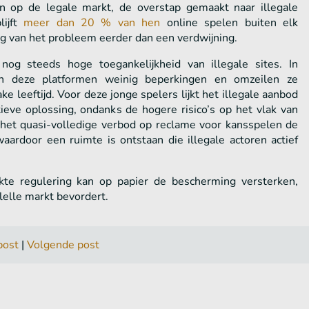
en op de legale markt, de overstap gemaakt naar illegale
lijft
meer dan 20 % van hen
online spelen buiten elk
ng van het probleem eerder dan een verdwijning.
og steeds hoge toegankelijkheid van illegale sites. In
len deze platformen weinig beperkingen en omzeilen ze
e leeftijd. Voor deze jonge spelers lijkt het illegale aanbod
ieve oplossing, ondanks de hogere risico’s op het vlak van
t het quasi-volledige verbod op reclame voor kansspelen de
aardoor een ruimte is ontstaan die illegale actoren actief
rikte regulering kan op papier de bescherming versterken,
llelle markt bevordert.
post
|
Volgende post