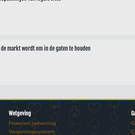
de markt wordt om in de gaten te houden
Wetgeving
G
Financieel jaarverslag
C
Vergunningssysteem
C