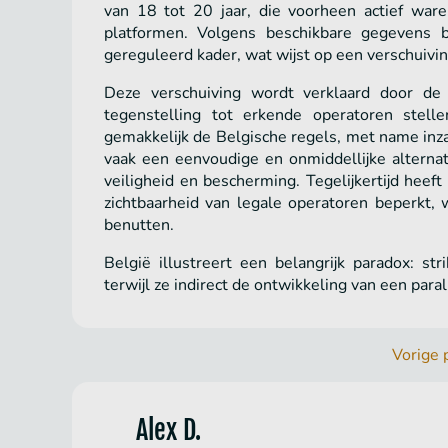
van 18 tot 20 jaar, die voorheen actief war
platformen. Volgens beschikbare gegevens b
gereguleerd kader, wat wijst op een verschuivi
Deze verschuiving wordt verklaard door de n
tegenstelling tot erkende operatoren stel
gemakkelijk de Belgische regels, met name inzak
vaak een eenvoudige en onmiddellijke alternat
veiligheid en bescherming. Tegelijkertijd heef
zichtbaarheid van legale operatoren beperkt, w
benutten.
België illustreert een belangrijk paradox: st
terwijl ze indirect de ontwikkeling van een para
Vorige 
Alex D.