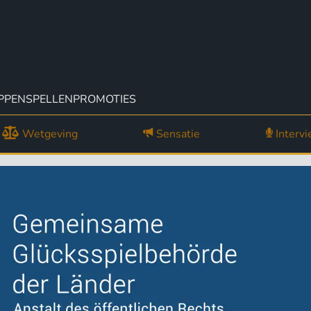
PPEN
SPELLEN
PROMOTIES
Wetgeving
Sensatie
Interv