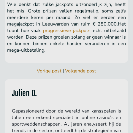
Wie denkt dat zulke jackpots uitzonderlijk zijn, heeft
het mis. Grote prijzen vallen regelmatig, soms zelfs
meerdere keren per maand. Zo viel er eerder een
megajackpot in Leeuwarden van ruim € 280.000.Het
toont hoe vaak
progressieve jackpots
echt uitbetaald
worden. Deze prijzen groeien zolang er geen winnaar is
en kunnen binnen enkele handen veranderen in een
mega-uitbetaling.
Vorige post
|
Volgende post
Julien D.
Gepassioneerd door de wereld van kansspelen is
Julien een erkend specialist in online casino’s en
sportweddenschappen. Al jaren analyseert hij de
trends in de sector, ontleedt hij de strategieën van