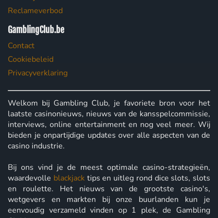
Reclameverbod
GamblingClub.be
Contact
Cookiebeleid
Privacyverklaring
Welkom bij Gambling Club, je favoriete bron voor het
laatste casinonieuws, nieuws van de kansspelcommissie,
interviews, online entertainment en nog veel meer. Wij
bieden je onpartijdige updates over alle aspecten van de
casino industrie.
Bij ons vind je de meest optimale casino-strategieën,
waardevolle
blackjack
tips en uitleg rond dice slots, slots
en roulette. Het nieuws van de grootste casino's,
wetgevers en markten bij onze buurlanden kun je
eenvoudig verzameld vinden op 1 plek, de Gambling