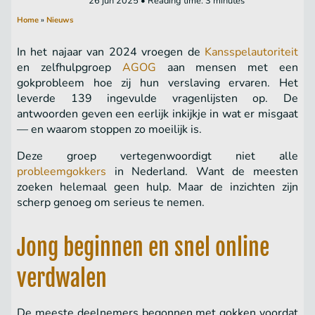
26 jun 2025 • Reading time: 3 minutes
Home
»
Nieuws
In het najaar van 2024 vroegen de
Kansspelautoriteit
en zelfhulpgroep
AGOG
aan mensen met een
gokprobleem hoe zij hun verslaving ervaren. Het
leverde 139 ingevulde vragenlijsten op. De
antwoorden geven een eerlijk inkijkje in wat er misgaat
— en waarom stoppen zo moeilijk is.
Deze groep vertegenwoordigt niet alle
probleemgokkers
in Nederland. Want de meesten
zoeken helemaal geen hulp. Maar de inzichten zijn
scherp genoeg om serieus te nemen.
Jong beginnen en snel online
verdwalen
De meeste deelnemers begonnen met gokken voordat