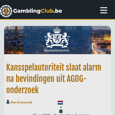
Kansspelautoriteit slaat alarm
na bevindingen uit AGOG-
onderzoek
Ron Emmerink
•