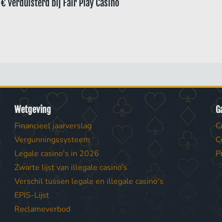
 verduisterd bij Fair Play Casino
Wetgeving
G
Financieel jaarverslag
C
Vergunningssysteem
C
Legale casino's in 2026
P
Zwarte lijst van illegale casino’s
Verschil tussen legale en illegale casino's
EPIS-Lijst
Reclameverbod