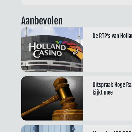
Aanbevolen
De RTP’s van Holla
Uitspraak Hoge Raa
kijkt mee