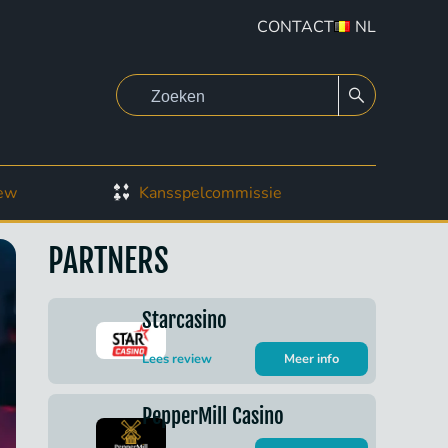
CONTACT
NL
iew
Kansspelcommissie
PARTNERS
Starcasino
Lees review
Meer info
PepperMill Casino