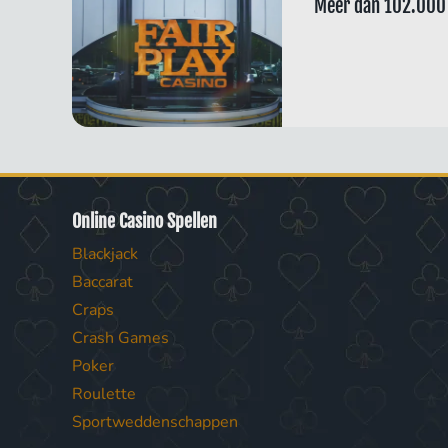
Meer dan 102.000 €
Online Casino Spellen
Blackjack
Baccarat
Craps
Crash Games
Poker
Roulette
Sportweddenschappen