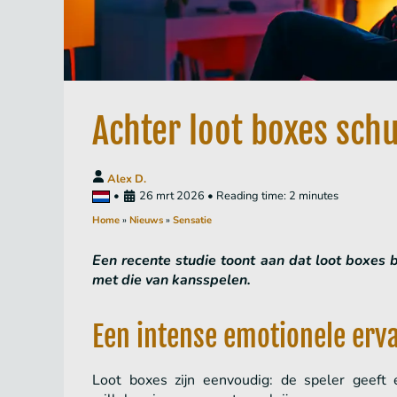
Achter loot boxes sch
Alex D.
•
26 mrt 2026 • Reading time: 2 minutes
Home
»
Nieuws
»
Sensatie
Een recente studie toont aan dat loot boxes b
met die van kansspelen.
Een intense emotionele erv
Loot boxes zijn eenvoudig: de speler geeft