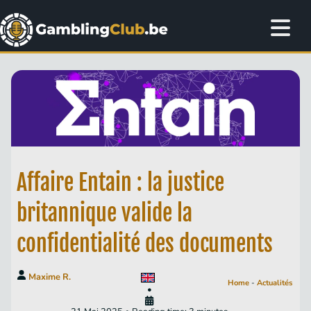
Affaire Entain : la justice
britannique valide la
confidentialité des documents
Maxime R.
Home
-
Actualités
•