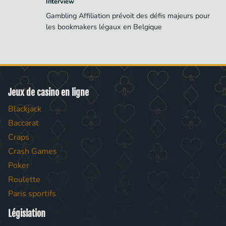
Interview
Gambling Affiliation prévoit des défis majeurs pour
les bookmakers légaux en Belgique
Jeux de casino en ligne
Blackjack
Baccarat
Craps
Crash Games
Poker
Roulette
Paris sportifs
Législation