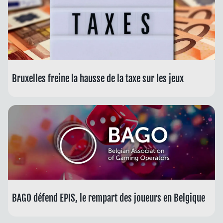
Bruxelles freine la hausse de la taxe sur les jeux
BAGO défend EPIS, le rempart des joueurs en Belgique