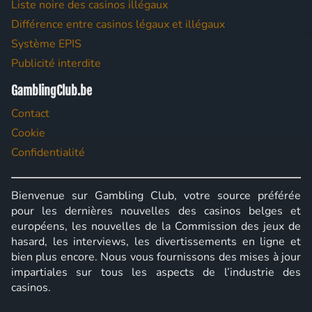
Liste noire des casinos illégaux
Différence entre casinos légaux et illégaux
Système EPIS
Publicité interdite
GamblingClub.be
Contact
Cookie
Confidentialité
Bienvenue sur Gambling Club, votre source préférée
pour les dernières nouvelles des casinos belges et
européens, les nouvelles de la Commission des jeux de
hasard, les interviews, les divertissements en ligne et
bien plus encore. Nous vous fournissons des mises à jour
impartiales sur tous les aspects de l’industrie des
casinos.