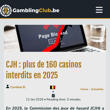
CJH : plus de 160 casinos
interdits en 2025
Caroline B.
Home
-
Actualités
•
12 Jan 2026 • Reading time: 3 minutes
En 2025, la Commission des jeux de hasard (CJH) a