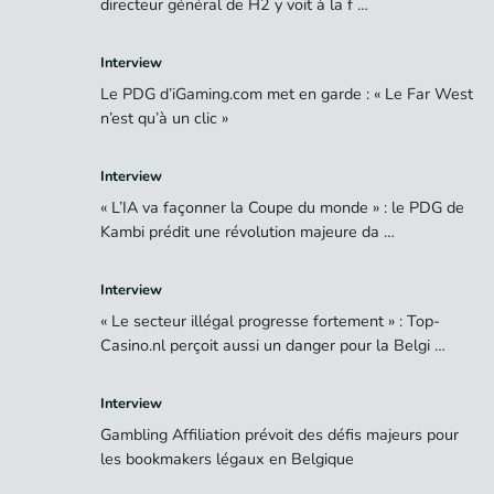
directeur général de H2 y voit à la f …
Interview
Le PDG d’iGaming.com met en garde : « Le Far West
n’est qu’à un clic »
Interview
« L’IA va façonner la Coupe du monde » : le PDG de
Kambi prédit une révolution majeure da …
Interview
« Le secteur illégal progresse fortement » : Top-
Casino.nl perçoit aussi un danger pour la Belgi …
Interview
Gambling Affiliation prévoit des défis majeurs pour
les bookmakers légaux en Belgique