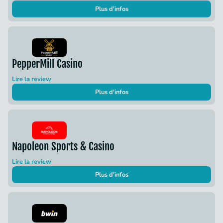
Plus d'infos
PepperMill Casino
Lire la review
Plus d'infos
Napoleon Sports & Casino
Lire la review
Plus d'infos