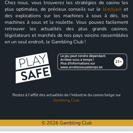
Chez nous, vous trouverez les stratégies de casino les
plus optimales, de précieux conseils sur le
blackjack
et
des explications sur les machines à sous à dés, les
machines à sous et la roulette. Vous pouvez facilement
retrouver les actualités des plus grands casinos,
législateurs et marchés de nos pays voisins rassemblées
en un seul endroit, le Gambling Club !
Restez à l'affût des actualités de l'industrie du casino belge sur
Gambling Club
.
© 2026 Gambling Club