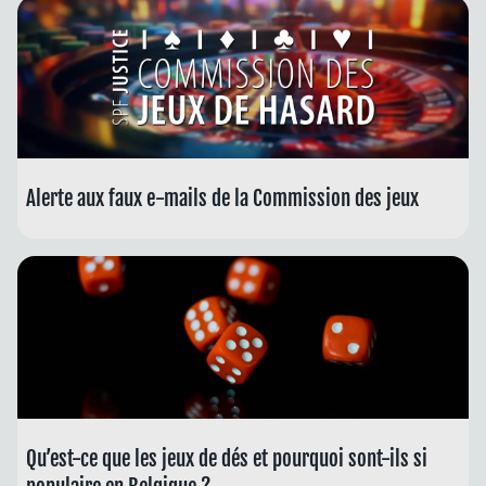
Alerte aux faux e-mails de la Commission des jeux
Qu’est-ce que les jeux de dés et pourquoi sont-ils si