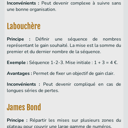
Inconvénients :
Peut devenir complexe à suivre sans
une bonne organisation.
Labouchère
Principe :
Définir une séquence de nombres
représentant le gain souhaité. La mise est la somme du
premier et du dernier nombre de la séquence.
Exemple :
Séquence 1-2-3. Mise initiale : 1 + 3 = 4 €.
Avantages :
Permet de fixer un objectif de gain clair.
Inconvénients :
Peut devenir compliqué en cas de
longues séries de pertes.
James Bond
Principe :
Répartir les mises sur plusieurs zones du
plateau pour couvrir une large gamme de numéros.