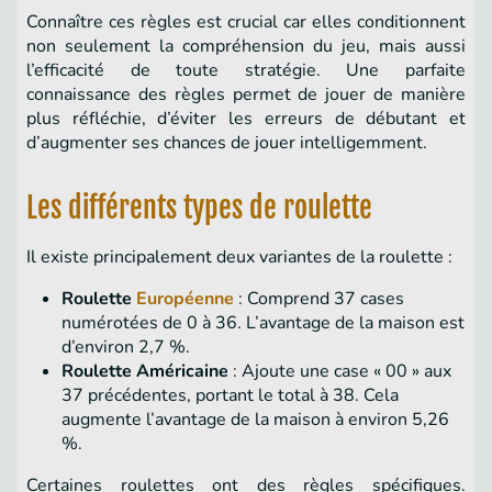
Connaître ces règles est crucial car elles conditionnent
non seulement la compréhension du jeu, mais aussi
l’efficacité de toute stratégie. Une parfaite
connaissance des règles permet de jouer de manière
plus réfléchie, d’éviter les erreurs de débutant et
d’augmenter ses chances de jouer intelligemment.
Les différents types de roulette
Il existe principalement deux variantes de la roulette :
Roulette
Européenne
: Comprend 37 cases
numérotées de 0 à 36. L’avantage de la maison est
d’environ 2,7 %.
Roulette Américaine
: Ajoute une case « 00 » aux
37 précédentes, portant le total à 38. Cela
augmente l’avantage de la maison à environ 5,26
%.
Certaines roulettes ont des règles spécifiques.