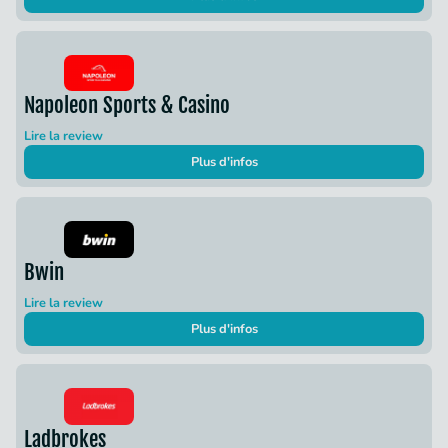
Napoleon Sports & Casino
Lire la review
Plus d'infos
Bwin
Lire la review
Plus d'infos
Ladbrokes