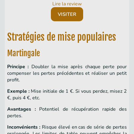
Lire la review
VISITER
Stratégies de mise populaires
Martingale
Principe :
Doubler la mise après chaque perte pour
compenser les pertes précédentes et réaliser un petit
profit.
Exemple :
Mise initiale de 1 €. Si vous perdez, misez 2
€, puis 4 €, etc.
Avantages :
Potentiel de récupération rapide des
pertes.
Inconvénients :
Risque élevé en cas de série de pertes
prolongée. Les limites de table peuvent empêcher la