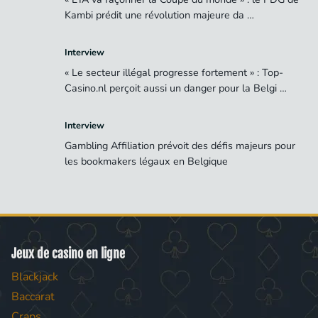
Kambi prédit une révolution majeure da …
Interview
« Le secteur illégal progresse fortement » : Top-
Casino.nl perçoit aussi un danger pour la Belgi …
Interview
Gambling Affiliation prévoit des défis majeurs pour
les bookmakers légaux en Belgique
Jeux de casino en ligne
Blackjack
Baccarat
Craps