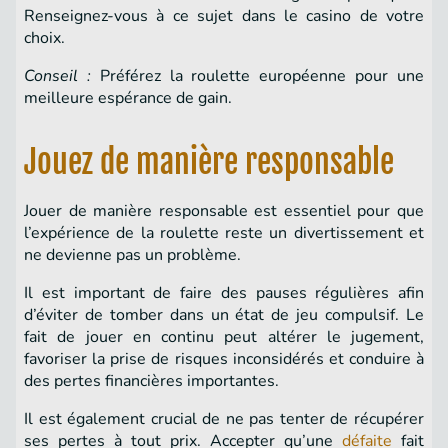
Renseignez-vous à ce sujet dans le casino de votre
choix.
Conseil :
Préférez la roulette européenne pour une
meilleure espérance de gain.
Jouez de manière responsable
Jouer de manière responsable est essentiel pour que
l’expérience de la roulette reste un divertissement et
ne devienne pas un problème.
Il est important de faire des pauses régulières afin
d’éviter de tomber dans un état de jeu compulsif. Le
fait de jouer en continu peut altérer le jugement,
favoriser la prise de risques inconsidérés et conduire à
des pertes financières importantes.
Il est également crucial de ne pas tenter de récupérer
ses pertes à tout prix. Accepter qu’une
défaite
fait