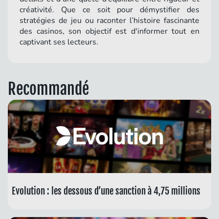
créativité. Que ce soit pour démystifier des
stratégies de jeu ou raconter l’histoire fascinante
des casinos, son objectif est d'informer tout en
captivant ses lecteurs.
Recommandé
Evolution : les dessous d’une sanction à 4,75 millions