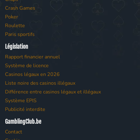
Crash Games
Poker
Roulette
Paris sportifs
Législation
Rapport financier annuel
Système de licence
Casinos légaux en 2026
Liste noire des casinos illégaux
Différence entre casinos légaux et illégaux
Système EPIS
Publicité interdite
GamblingClub.be
Contact