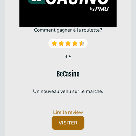
Comment gagner à la roulette?
9,5
BeCasino
Un nouveau venu sur le marché.
Lire la review
VISITER