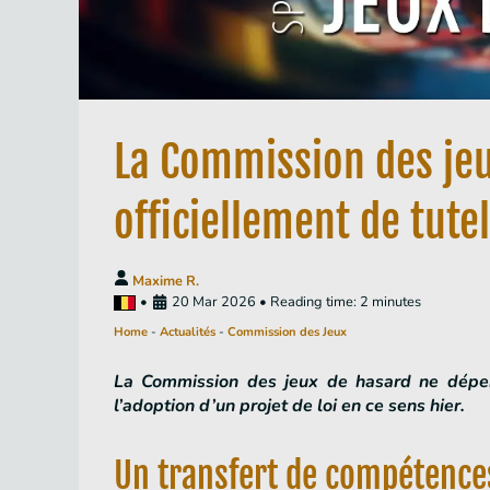
La Commission des je
officiellement de tutel
Maxime R.
•
20 Mar 2026 • Reading time: 2 minutes
Home
-
Actualités
-
Commission des Jeux
La Commission des jeux de hasard ne dépen
l’adoption d’un projet de loi en ce sens hier.
Un transfert de compétence