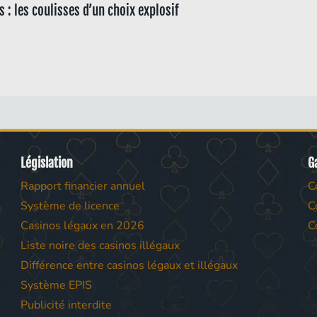
s : les coulisses d’un choix explosif
Législation
G
Rapport financier annuel
C
Système de licence
C
Casinos légaux en 2026
C
Liste noire des casinos illégaux
Différence entre casinos légaux et illégaux
Système EPIS
Publicité interdite