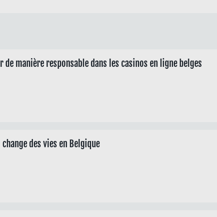
r de manière responsable dans les casinos en ligne belges
s change des vies en Belgique