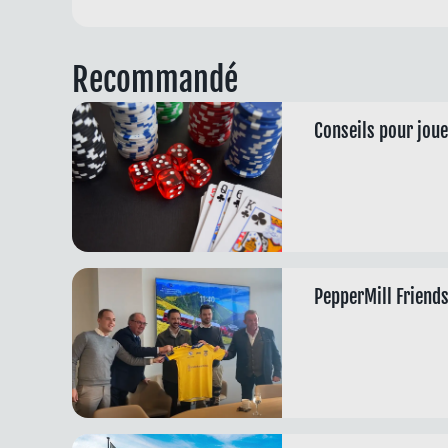
Recommandé
Conseils pour joue
PepperMill Friend