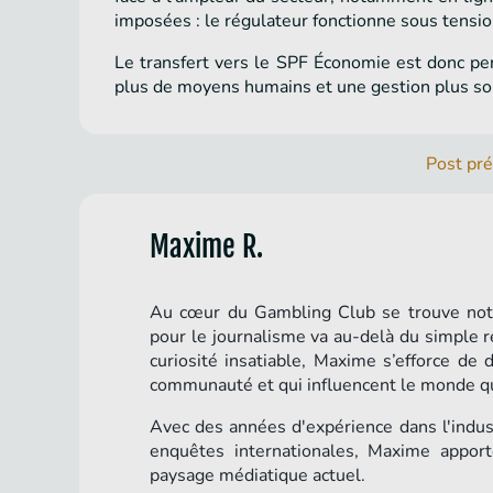
imposées : le régulateur fonctionne sous tensi
Le transfert vers le SPF Économie est donc p
plus de moyens humains et une gestion plus so
Post pr
Maxime R.
Au cœur du Gambling Club se trouve notr
pour le journalisme va au-delà du simple r
curiosité insatiable, Maxime s’efforce de 
communauté et qui influencent le monde qu
Avec des années d'expérience dans l'indust
enquêtes internationales, Maxime appor
paysage médiatique actuel.