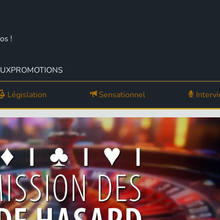
os !
EUX
PROMOTIONS
Législation
Sensationnel
Interv