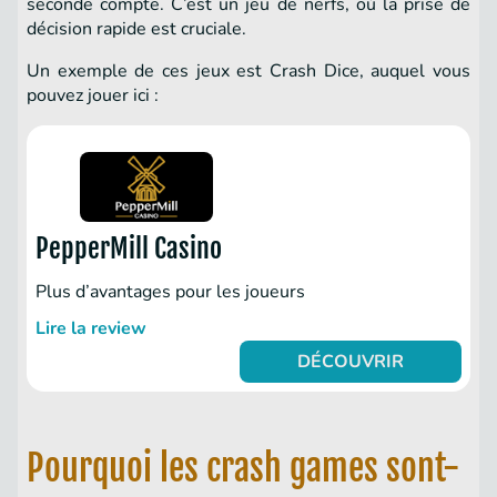
seconde compte. C’est un jeu de nerfs, où la prise de
décision rapide est cruciale.
Un exemple de ces jeux est Crash Dice, auquel vous
pouvez jouer ici :
PepperMill Casino
Plus d’avantages pour les joueurs
Lire la review
DÉCOUVRIR
Pourquoi les crash games sont-