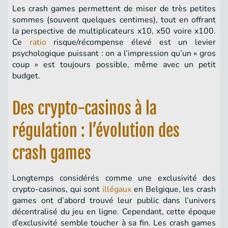
Les crash games permettent de miser de très petites
sommes (souvent quelques centimes), tout en offrant
la perspective de multiplicateurs x10, x50 voire x100.
Ce
ratio
risque/récompense élevé est un levier
psychologique puissant : on a l’impression qu’un « gros
coup » est toujours possible, même avec un petit
budget.
Des crypto-casinos à la
régulation : l’évolution des
crash games
Longtemps considérés comme une exclusivité des
crypto-casinos, qui sont
illégaux
en Belgique, les crash
games ont d’abord trouvé leur public dans l’univers
décentralisé du jeu en ligne. Cependant, cette époque
d’exclusivité semble toucher à sa fin. Les crash games