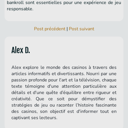
bankroll sont essentielles pour une expérience de jeu
responsable.
Post précédent
|
Post suivant
Alex D.
Alex explore le monde des casinos à travers des
articles informatifs et divertissants. Nourri par une
passion profonde pour l'art et la télévision, chaque
texte témoigne d'une attention particulière aux
détails et d'une quête d’équilibre entre rigueur et
créativité. Que ce soit pour démystifier des
stratégies de jeu ou raconter l’histoire fascinante
des casinos, son objectif est d'informer tout en
captivant ses lecteurs.