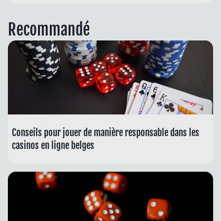
Recommandé
Conseils pour jouer de manière responsable dans les
casinos en ligne belges