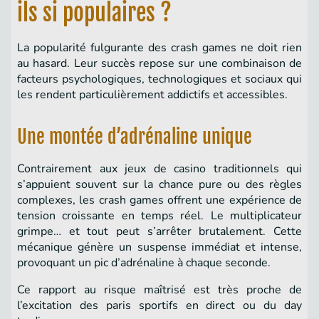
ils si populaires ?
La popularité fulgurante des crash games ne doit rien
au hasard. Leur succès repose sur une combinaison de
facteurs psychologiques, technologiques et sociaux qui
les rendent particulièrement addictifs et accessibles.
Une montée d’adrénaline unique
Contrairement aux jeux de casino traditionnels qui
s’appuient souvent sur la chance pure ou des règles
complexes, les crash games offrent une expérience de
tension croissante en temps réel. Le multiplicateur
grimpe… et tout peut s’arrêter brutalement. Cette
mécanique génère un suspense immédiat et intense,
provoquant un pic d’adrénaline à chaque seconde.
Ce rapport au risque maîtrisé est très proche de
l’excitation des paris sportifs en direct ou du day