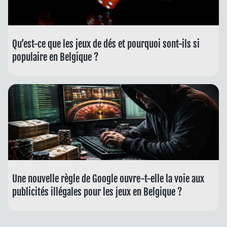
Qu’est-ce que les jeux de dés et pourquoi sont-ils si
populaire en Belgique ?
Une nouvelle règle de Google ouvre-t-elle la voie aux
publicités illégales pour les jeux en Belgique ?