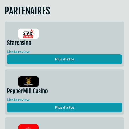
PARTENAIRES
Starcasino
Lire la review
Plus d'infos
PepperMill Casino
Lire la review
Plus d'infos