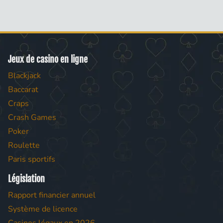
Jeux de casino en ligne
Blackjack
Baccarat
Craps
Crash Games
Poker
Roulette
Paris sportifs
Législation
Rapport financier annuel
Système de licence