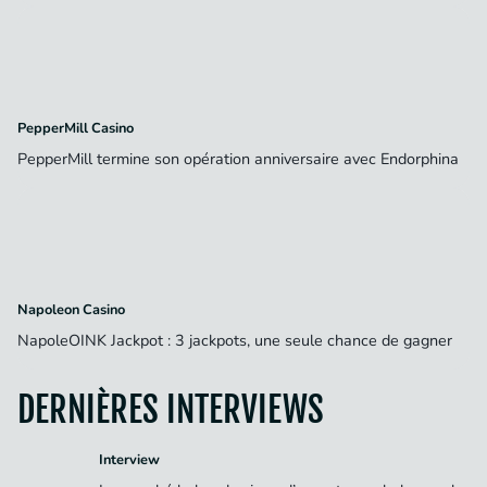
PepperMill Casino
PepperMill termine son opération anniversaire avec Endorphina
Napoleon Casino
NapoleOINK Jackpot : 3 jackpots, une seule chance de gagner
DERNIÈRES INTERVIEWS
Interview