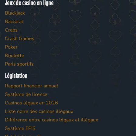
Jeux de casino en ligne
Blackjack
Baccarat
Craps
Crash Games
Poker
Roulette
Paris sportifs
Législation
Rapport financier annuel
Système de licence
Casinos légaux en 2026
Liste noire des casinos illégaux
Différence entre casinos légaux et illégaux
Système EPIS