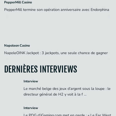
PepperMill Casino
PepperMill termine son opération anniversaire avec Endorphina
Napoleon Casino
NapoleOINK Jackpot : 3 jackpots, une seule chance de gagner
DERNIÈRES INTERVIEWS
Interview
Le marché belge des jeux d’argent sous la loupe : le
directeur général de H2 y voit à la f …
Interview
Le PDG d’iGaming.com met en garde : « Le Far West