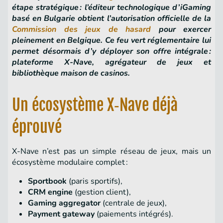
étape stratégique : l’éditeur technologique d’iGaming
basé en Bulgarie obtient l’autorisation officielle de la
Commission des jeux de hasard
pour exercer
pleinement en Belgique. Ce feu vert réglementaire lui
permet désormais d’y déployer son offre intégrale :
plateforme X‑Nave, agrégateur de jeux et
bibliothèque maison de casinos.
Un écosystème X‑Nave déjà
éprouvé
X‑Nave n’est pas un simple réseau de jeux, mais un
écosystème modulaire complet :
Sportbook
(paris sportifs),
CRM engine
(gestion client),
Gaming aggregator
(centrale de jeux),
Payment gateway
(paiements intégrés).