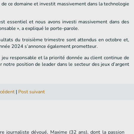
de de ce domaine et investit massivement dans la technologie
est essentiel et nous avons investi massivement dans des
nsable », a expliqué le porte-parole.
ésultats du troisième trimestre sont attendus en octobre et,
l’année 2024 s’annonce également prometteur.
e jeu responsable et la priorité donnée au client continue de
er notre position de leader dans le secteur des jeux d’argent
écédent
|
Post suivant
e journaliste dévoué, Maxime (32 ans), dont la passion