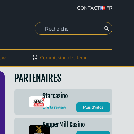
CONTACT
FR
iew
Commission des Jeux
PARTENAIRES
Starcasino
Lire la review
Plus d'infos
PepperMill Casino