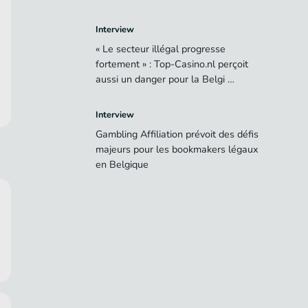
Interview
« Le secteur illégal progresse
fortement » : Top-Casino.nl perçoit
aussi un danger pour la Belgi …
Interview
Gambling Affiliation prévoit des défis
majeurs pour les bookmakers légaux
en Belgique