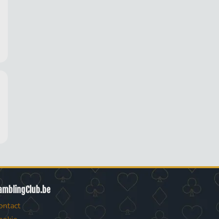
amblingClub.be
ontact