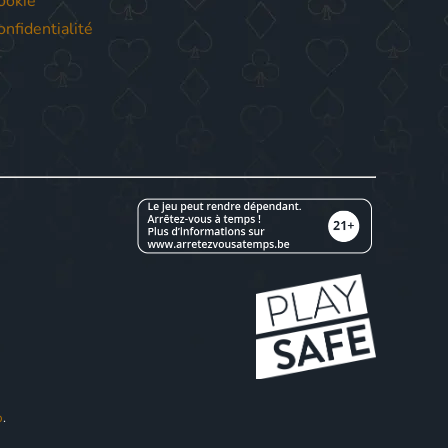
ookie
onfidentialité
b
.