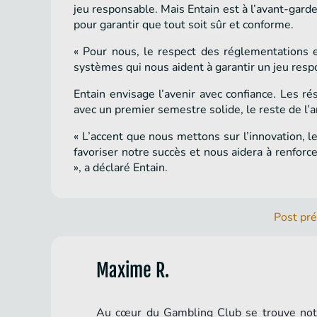
jeu responsable. Mais Entain est à l’avant-gar
pour garantir que tout soit sûr et conforme.
« Pour nous, le respect des réglementations 
systèmes qui nous aident à garantir un jeu respo
Entain envisage l’avenir avec confiance. Les r
avec un premier semestre solide, le reste de 
« L’accent que nous mettons sur l’innovation, l
favoriser notre succès et nous aidera à renforc
», a déclaré Entain.
Post pr
Maxime R.
Au cœur du Gambling Club se trouve notr