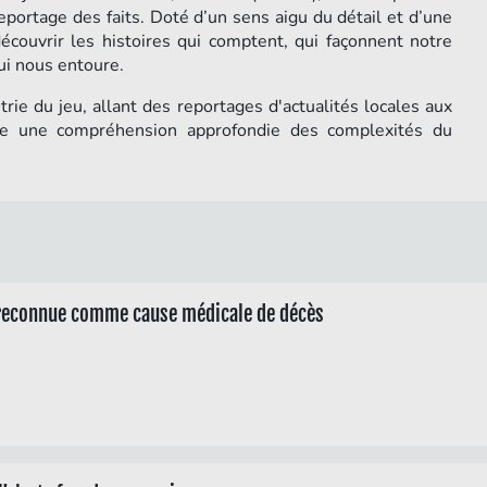
eportage des faits. Doté d’un sens aigu du détail et d’une
découvrir les histoires qui comptent, qui façonnent notre
i nous entoure.
rie du jeu, allant des reportages d'actualités locales aux
te une compréhension approfondie des complexités du
u reconnue comme cause médicale de décès