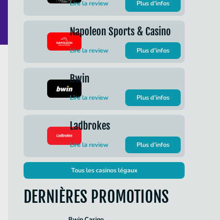
Lire la review
Plus d'infos
Napoleon Sports & Casino
Lire la review
Plus d'infos
Bwin
Lire la review
Plus d'infos
Ladbrokes
Lire la review
Plus d'infos
Tous les casinos légaux
DERNIÈRES PROMOTIONS
Bwin Casino