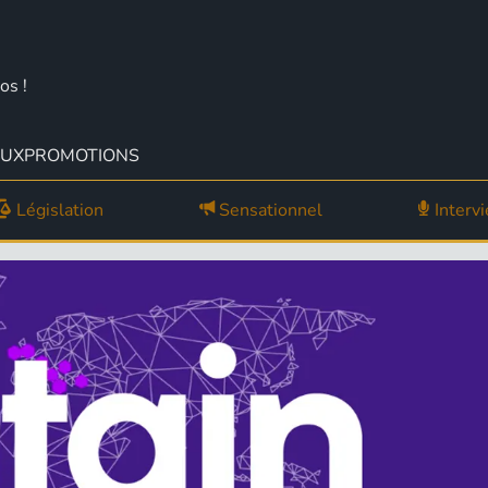
os !
EUX
PROMOTIONS
Législation
Sensationnel
Interv