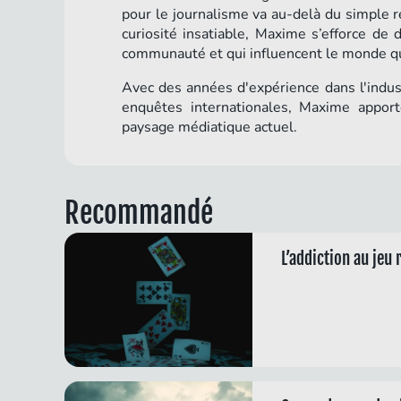
pour le journalisme va au-delà du simple r
curiosité insatiable, Maxime s’efforce de 
communauté et qui influencent le monde qu
Avec des années d'expérience dans l'indust
enquêtes internationales, Maxime appor
paysage médiatique actuel.
Recommandé
L’addiction au je