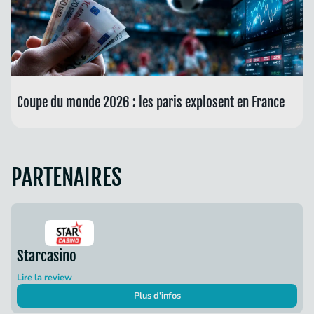
Coupe du monde 2026 : les paris explosent en France
PARTENAIRES
Starcasino
Lire la review
Plus d'infos