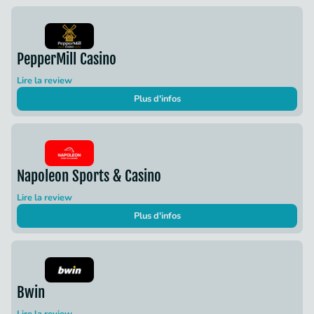
PepperMill Casino
Lire la review
Plus d'infos
Napoleon Sports & Casino
Lire la review
Plus d'infos
Bwin