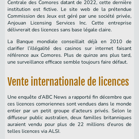
Centrale des Comores datant de 2022, cette dernière
institution est fictive. Le site web de la prétendue
Commission des Jeux est géré par une société privée,
Anjouan Licensing Services Inc. Cette entreprise
délivrerait des licences sans base légale claire.
La Banque mondiale conseillait déjà en 2010 de
clarifier l’illégalité des casinos sur internet faisant
référence aux Comores. Plus de quinze ans plus tard,
une surveillance efficace semble toujours faire défaut.
Vente internationale de licences
Une enquête d’ABC News a rapporté fin décembre que
ces licences comoriennes sont vendues dans le monde
entier par un petit groupe d’acteurs privés. Selon le
diffuseur public australien, deux familles britanniques
auraient vendu pour plus de 22 millions d’euros de
telles licences via ALSI.