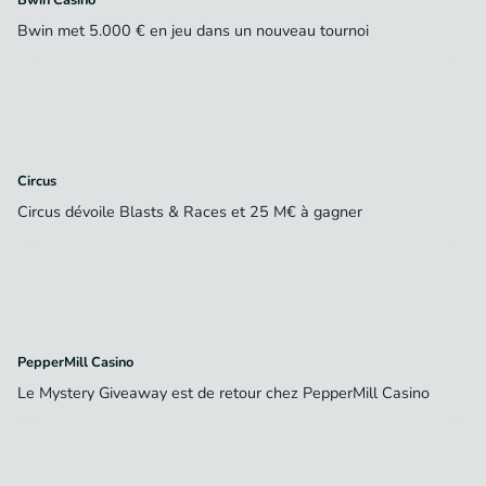
Bwin Casino
Bwin met 5.000 € en jeu dans un nouveau tournoi
Circus
Circus dévoile Blasts & Races et 25 M€ à gagner
PepperMill Casino
Le Mystery Giveaway est de retour chez PepperMill Casino