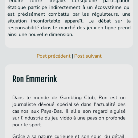
réduire l’offre illégale. Lorsqu’une participation
étatique participe indirectement à un écosystème qui
est précisément combattu par les régulateurs, une
situation inconfortable apparaît. Le débat sur la
responsabilité dans le marché des jeux en ligne prend
ainsi une nouvelle dimension.
Post précédent
|
Post suivant
Ron Emmerink
Dans le monde de Gambling Club, Ron est un
journaliste dévoué spécialisé dans l'actualité des
casinos aux Pays-Bas. Il allie son regard aiguisé
sur l’industrie du jeu vidéo à une passion profonde
pour le sport.
Grâce à sa nature curieuse et son souci du détail,