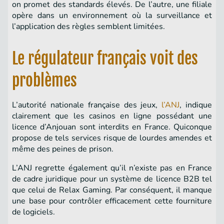
on promet des standards élevés. De l’autre, une filiale
opère dans un environnement où la surveillance et
l’application des règles semblent limitées.
Le régulateur français voit des
problèmes
L’autorité nationale française des jeux,
l’ANJ
, indique
clairement que les casinos en ligne possédant une
licence d’Anjouan sont interdits en France. Quiconque
propose de tels services risque de lourdes amendes et
même des peines de prison.
L’ANJ regrette également qu’il n’existe pas en France
de cadre juridique pour un système de licence B2B tel
que celui de Relax Gaming. Par conséquent, il manque
une base pour contrôler efficacement cette fourniture
de logiciels.