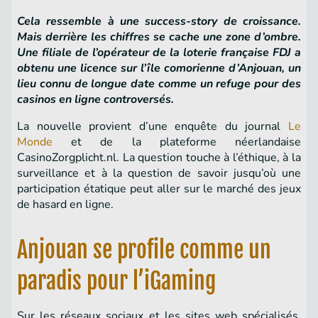
Cela ressemble à une success-story de croissance.
Mais derrière les chiffres se cache une zone d’ombre.
Une filiale de l’opérateur de la loterie française FDJ a
obtenu une licence sur l’île comorienne d’Anjouan, un
lieu connu de longue date comme un refuge pour des
casinos en ligne controversés.
La nouvelle provient d’une enquête du journal
Le
Monde
et de la plateforme néerlandaise
CasinoZorgplicht.nl. La question touche à l’éthique, à la
surveillance et à la question de savoir jusqu’où une
participation étatique peut aller sur le marché des jeux
de hasard en ligne.
Anjouan se profile comme un
paradis pour l’iGaming
Sur les réseaux sociaux et les sites web spécialisés,