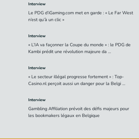
Interview
Le PDG d’iGaming.com met en garde : « Le Far West
n’est qu’à un clic »
Interview
« L’IA va façonner la Coupe du monde » : le PDG de
Kambi prédit une révolution majeure da …
Interview
« Le secteur illégal progresse fortement » : Top-
Casino.nl perçoit aussi un danger pour la Belgi …
Interview
Gambling Affiliation prévoit des défis majeurs pour
les bookmakers légaux en Belgique