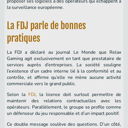
proposer ses logiciels à des opérateurs qui échappent à
la surveillance européenne.
La FDJ parle de bonnes
pratiques
La FDJ a déclaré au journal Le Monde que Relax
Gaming agit exclusivement en tant que prestataire de
services auprès d’entreprises. La société souligne
l’existence d’un cadre interne lié à la conformité et au
contrôle, et affirme qu’elle ne mène aucune activité
commerciale vers le grand public.
Selon la
FDJ
, la licence doit surtout permettre de
maintenir des relations contractuelles avec les
opérateurs. Parallèlement, le groupe se profile comme
un défenseur du jeu responsable et d’un impact positif.
Ce double message soulève des questions. D’un côté,