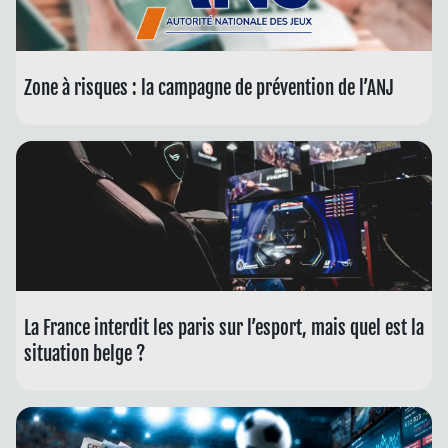
Zone à risques : la campagne de prévention de l’ANJ
La France interdit les paris sur l’esport, mais quel est la
situation belge ?