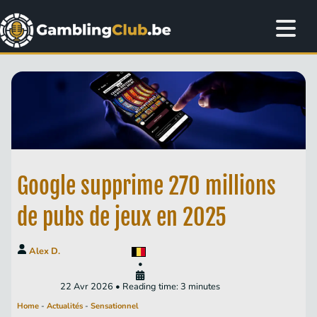
Google supprime 270 millions
de pubs de jeux en 2025
Alex D.
•
22 Avr 2026 • Reading time: 3 minutes
Home
-
Actualités
-
Sensationnel