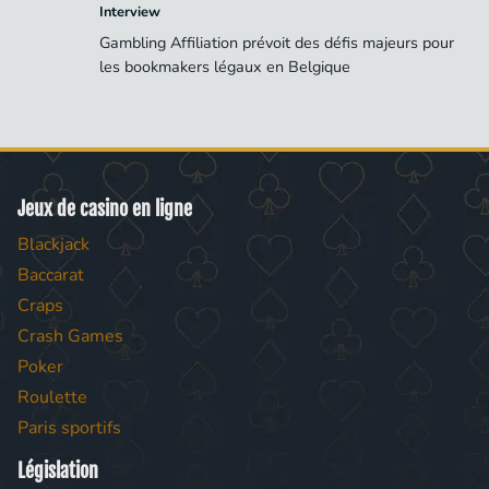
Interview
Gambling Affiliation prévoit des défis majeurs pour
les bookmakers légaux en Belgique
Jeux de casino en ligne
Blackjack
Baccarat
Craps
Crash Games
Poker
Roulette
Paris sportifs
Législation