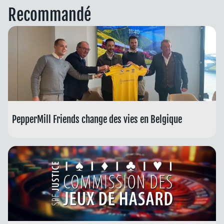
Recommandé
PepperMill Friends change des vies en Belgique