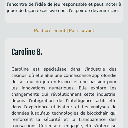
l’encontre de l’idée de jeu responsable et peut inciter à
jouer de façon excessive dans l’espoir de devenir riche.
Post précédent
|
Post suivant
Caroline B.
Caroline est spécialisée dans l'industrie des
casinos, où elle allie une connaissance approfondie
du secteur du jeu en France et une passion pour
les innovations numériques. Elle explore les
changements qui révolutionnent cette industrie,
depuis l'intégration de l'intelligence artificielle
dans l'expérience utilisateur et les analyses de
données jusqu'aux technologies de blockchain qui
renforcent la sécurité et la transparence des
transactions. Curieuse et engagée, elle s’intéresse