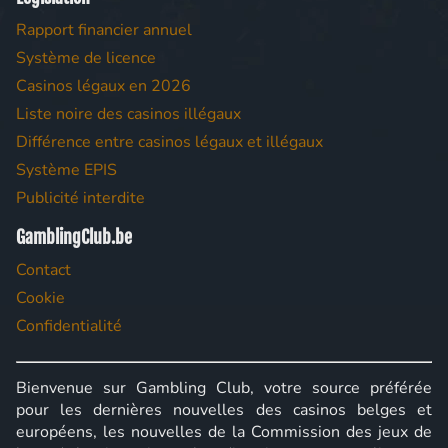
Rapport financier annuel
Système de licence
Casinos légaux en 2026
Liste noire des casinos illégaux
Différence entre casinos légaux et illégaux
Système EPIS
Publicité interdite
GamblingClub.be
Contact
Cookie
Confidentialité
Bienvenue sur Gambling Club, votre source préférée
pour les dernières nouvelles des casinos belges et
européens, les nouvelles de la Commission des jeux de