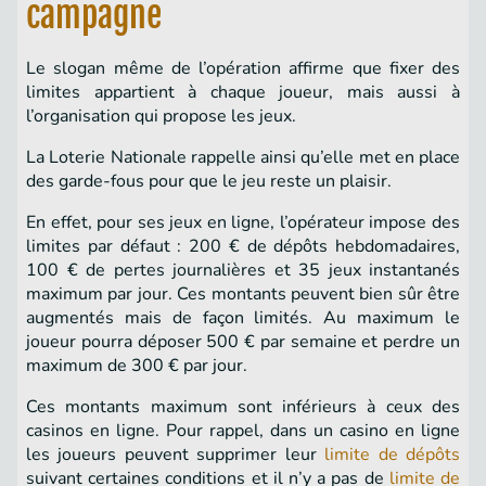
campagne
Le slogan même de l’opération affirme que fixer des
limites appartient à chaque joueur, mais aussi à
l’organisation qui propose les jeux.
La Loterie Nationale rappelle ainsi qu’elle met en place
des garde-fous pour que le jeu reste un plaisir.
En effet, pour ses jeux en ligne, l’opérateur impose des
limites par défaut : 200 € de dépôts hebdomadaires,
100 € de pertes journalières et 35 jeux instantanés
maximum par jour. Ces montants peuvent bien sûr être
augmentés mais de façon limités. Au maximum le
joueur pourra déposer 500 € par semaine et perdre un
maximum de 300 € par jour.
Ces montants maximum sont inférieurs à ceux des
casinos en ligne. Pour rappel, dans un casino en ligne
les joueurs peuvent supprimer leur
limite de dépôts
suivant certaines conditions et il n’y a pas de
limite de