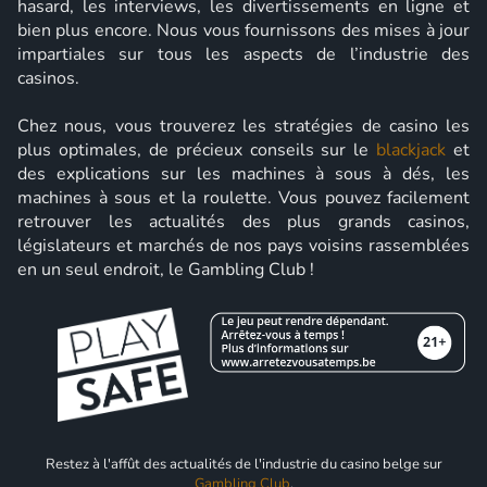
hasard, les interviews, les divertissements en ligne et
bien plus encore. Nous vous fournissons des mises à jour
impartiales sur tous les aspects de l’industrie des
casinos.
Chez nous, vous trouverez les stratégies de casino les
plus optimales, de précieux conseils sur le
blackjack
et
des explications sur les machines à sous à dés, les
machines à sous et la roulette. Vous pouvez facilement
retrouver les actualités des plus grands casinos,
législateurs et marchés de nos pays voisins rassemblées
en un seul endroit, le Gambling Club !
Restez à l'affût des actualités de l'industrie du casino belge sur
Gambling Club
.