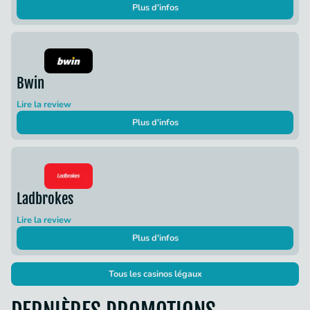
Plus d'infos
Bwin
Lire la review
Plus d'infos
Ladbrokes
Lire la review
Plus d'infos
Tous les casinos légaux