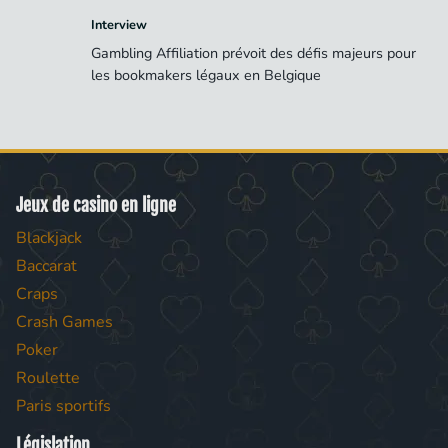
Interview
Gambling Affiliation prévoit des défis majeurs pour
les bookmakers légaux en Belgique
Jeux de casino en ligne
Blackjack
Baccarat
Craps
Crash Games
Poker
Roulette
Paris sportifs
Législation