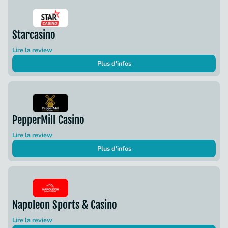
Starcasino
Lire la review
Plus d'infos
PepperMill Casino
Lire la review
Plus d'infos
Napoleon Sports & Casino
Lire la review