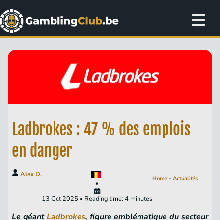
Ladbrokes : 47 % des emplois
en danger
Alex D.
Home
-
Actualités
•
13 Oct 2025 • Reading time: 4 minutes
Le géant
Ladbrokes
, figure emblématique du secteur