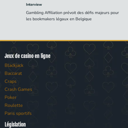
Interview
Gambling Affiliation prévoit des défis majeurs pour
les bookmakers légaux en Belgique
Jeux de casino en ligne
Blackjack
Baccarat
Craps
Crash Games
Poker
Roulette
Paris sportifs
Législation