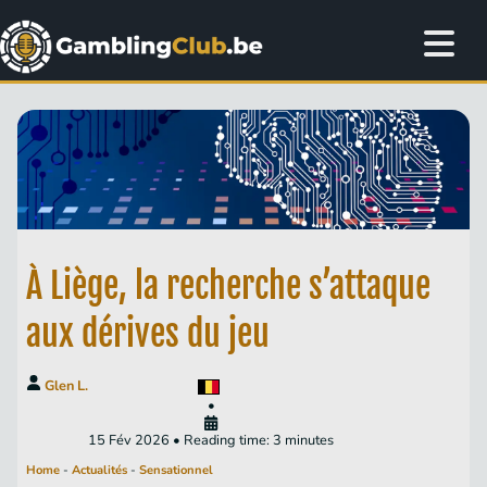
À Liège, la recherche s’attaque
aux dérives du jeu
Glen L.
•
15 Fév 2026 • Reading time: 3 minutes
Home
-
Actualités
-
Sensationnel