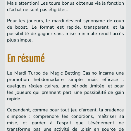
Mais attention! Les tours bonus obtenus via la fonction
d’achat ne sont pas éligibles.
Pour les joueurs, le mardi devient synonyme de coup
de boost. Le format est rapide, transparent, et la
possibilité de gagner sans mise minimale rend l’accès
plus simple.
En résumé
Le Mardi Turbo de Magic Betting Casino incarne une
promotion hebdomadaire simple mais efficace :
quelques règles claires, une période limitée, et pour
les joueurs qui prennent part, une possibilité de gain
rapide.
Cependant, comme pour tout jeu d’argent, la prudence
s’impose : comprendre les conditions, maîtriser sa
mise, et garder à l’esprit que l’événement ne
transforme pas une activité de loisir en source de