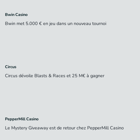
Bwin Casino
Bwin met 5.000 € en jeu dans un nouveau tournoi
Circus
Circus dévoile Blasts & Races et 25 M€ à gagner
PepperMill Casino
Le Mystery Giveaway est de retour chez PepperMill Casino