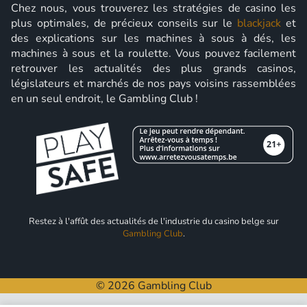
Chez nous, vous trouverez les stratégies de casino les
plus optimales, de précieux conseils sur le
blackjack
et
des explications sur les machines à sous à dés, les
machines à sous et la roulette. Vous pouvez facilement
retrouver les actualités des plus grands casinos,
législateurs et marchés de nos pays voisins rassemblées
en un seul endroit, le Gambling Club !
Restez à l'affût des actualités de l'industrie du casino belge sur
Gambling Club
.
© 2026 Gambling Club