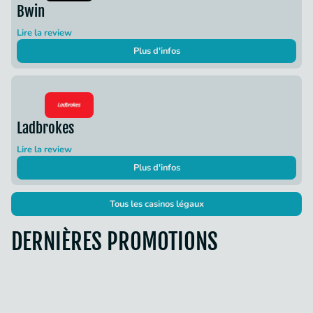
Bwin
Lire la review
Plus d'infos
Ladbrokes
Lire la review
Plus d'infos
Tous les casinos légaux
DERNIÈRES PROMOTIONS