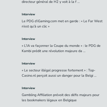
directeur général de H2 y voit à la f …
Interview
Le PDG d’iGaming.com met en garde : « Le Far West
n’est qu’à un clic »
Interview
« L’IA va façonner la Coupe du monde » : le PDG de
Kambi prédit une révolution majeure da …
Interview
« Le secteur illégal progresse fortement » : Top-
Casino.nl perçoit aussi un danger pour la Belgi …
Interview
Gambling Affiliation prévoit des défis majeurs pour
les bookmakers légaux en Belgique