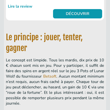
Lire la review
DÉCOUVRIR
Le principe : jouer, tenter,
gagner
Le concept est limpide. Tous les mardis, dix prix de 10
€ chacun sont mis en jeu. Pour y participer, il suffit de
faire des spins en argent réel sur le jeu 3 Pots of Lunar
Wolf du fournisseur
Betsoft
. Aucun montant minimum
n’est requis, aucun frais caché à payer. Chaque tour de
jeu peut déclencher, au hasard, un gain de 10 € via une
“roue de la fortune”. Et le plus intéressant : oui, il est
possible de remporter plusieurs prix pendant la même
journée.