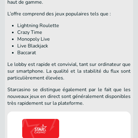
haut de gamme.
L’offre comprend des jeux populaires tels que :
Lightning Roulette
Crazy Time
Monopoly Live
Live Blackjack
Baccarat
Le lobby est rapide et convivial, tant sur ordinateur que
sur smartphone. La qualité et la stabilité du flux sont
particulièrement élevées.
Starcasino se distingue également par le fait que les
nouveaux jeux en direct sont généralement disponibles
très rapidement sur la plateforme.