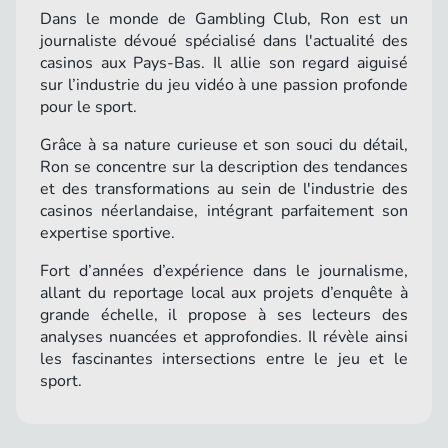
Dans le monde de Gambling Club, Ron est un
journaliste dévoué spécialisé dans l'actualité des
casinos aux Pays-Bas. Il allie son regard aiguisé
sur l’industrie du jeu vidéo à une passion profonde
pour le sport.
Grâce à sa nature curieuse et son souci du détail,
Ron se concentre sur la description des tendances
et des transformations au sein de l'industrie des
casinos néerlandaise, intégrant parfaitement son
expertise sportive.
Fort d’années d’expérience dans le journalisme,
allant du reportage local aux projets d’enquête à
grande échelle, il propose à ses lecteurs des
analyses nuancées et approfondies. Il révèle ainsi
les fascinantes intersections entre le jeu et le
sport.