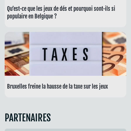
Qu’est-ce que les jeux de dés et pourquoi sont-ils si
populaire en Belgique ?
Bruxelles freine la hausse de la taxe sur les jeux
PARTENAIRES