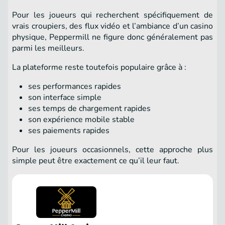
Pour les joueurs qui recherchent spécifiquement de
vrais croupiers, des flux vidéo et l’ambiance d’un casino
physique, Peppermill ne figure donc généralement pas
parmi les meilleurs.
La plateforme reste toutefois populaire grâce à :
ses performances rapides
son interface simple
ses temps de chargement rapides
son expérience mobile stable
ses paiements rapides
Pour les joueurs occasionnels, cette approche plus
simple peut être exactement ce qu’il leur faut.