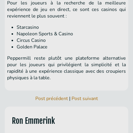
Pour les joueurs à la recherche de la meilleure
expérience de jeu en direct, ce sont ces casinos qui
reviennent le plus souvent :
Starcasino
Napoleon Sports & Casino
Circus Casino
Golden Palace
Peppermill reste plutôt une plateforme alternative
pour les joueurs qui privilégient la simplicité et la
rapidité à une expérience classique avec des croupiers
physiques à la table.
Post précédent
|
Post suivant
Ron Emmerink