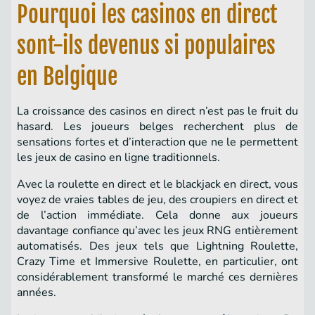
Pourquoi les casinos en direct
sont-ils devenus si populaires
en Belgique
La croissance des casinos en direct n’est pas le fruit du
hasard. Les joueurs belges recherchent plus de
sensations fortes et d’interaction que ne le permettent
les jeux de casino en ligne traditionnels.
Avec la roulette en direct et le blackjack en direct, vous
voyez de vraies tables de jeu, des croupiers en direct et
de l’action immédiate. Cela donne aux joueurs
davantage confiance qu’avec les jeux RNG entièrement
automatisés. Des jeux tels que Lightning Roulette,
Crazy Time et Immersive Roulette, en particulier, ont
considérablement transformé le marché ces dernières
années.