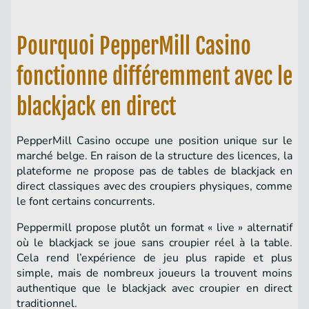
Pourquoi PepperMill Casino
fonctionne différemment avec le
blackjack en direct
PepperMill Casino occupe une position unique sur le
marché belge. En raison de la structure des licences, la
plateforme ne propose pas de tables de blackjack en
direct classiques avec des croupiers physiques, comme
le font certains concurrents.
Peppermill propose plutôt un format « live » alternatif
où le blackjack se joue sans croupier réel à la table.
Cela rend l’expérience de jeu plus rapide et plus
simple, mais de nombreux joueurs la trouvent moins
authentique que le blackjack avec croupier en direct
traditionnel.