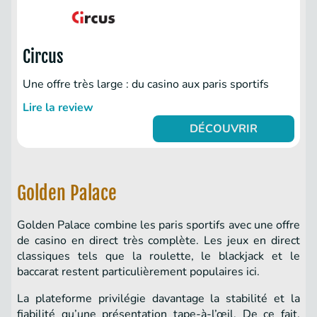
Circus
Une offre très large : du casino aux paris sportifs
Lire la review
DÉCOUVRIR
Golden Palace
Golden Palace combine les paris sportifs avec une offre
de casino en direct très complète. Les jeux en direct
classiques tels que la roulette, le blackjack et le
baccarat restent particulièrement populaires ici.
La plateforme privilégie davantage la stabilité et la
fiabilité qu’une présentation tape-à-l’œil. De ce fait,