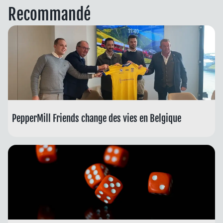
Recommandé
PepperMill Friends change des vies en Belgique