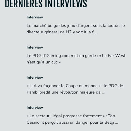
DERNIÈRES INTERVIEWS
Interview
Le marché belge des jeux d’argent sous la loupe : le
directeur général de H2 y voit à la f …
Interview
Le PDG d’iGaming.com met en garde : « Le Far West
n’est qu’à un clic »
Interview
« L’IA va façonner la Coupe du monde » : le PDG de
Kambi prédit une révolution majeure da …
Interview
« Le secteur illégal progresse fortement » : Top-
Casino.nl perçoit aussi un danger pour la Belgi …