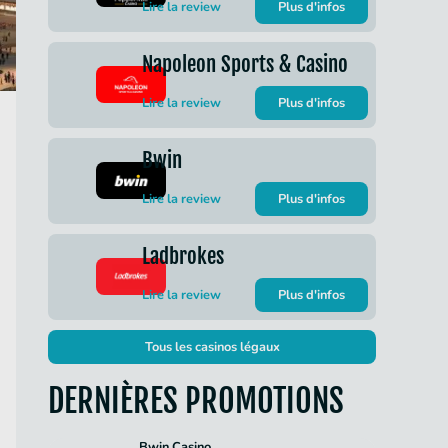
Lire la review
Plus d'infos
Napoleon Sports & Casino
Lire la review
Plus d'infos
Bwin
Lire la review
Plus d'infos
Ladbrokes
Lire la review
Plus d'infos
Tous les casinos légaux
DERNIÈRES PROMOTIONS
Bwin Casino