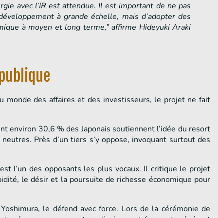
rgie avec l’IR est attendue. Il est important de ne pas
 développement à grande échelle, mais d’adopter des
mique à moyen et long terme,” affirme Hideyuki Araki
 publique
u monde des affaires et des investisseurs, le projet ne fait
 environ 30,6 % des Japonais soutiennent l’idée du resort
 neutres. Près d’un tiers s’y oppose, invoquant surtout des
st l’un des opposants les plus vocaux. Il critique le projet
ité, le désir et la poursuite de richesse économique pour
 Yoshimura, le défend avec force. Lors de la cérémonie de