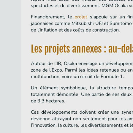
spectacles et de divertissement. MGM Osaka vi
Financièrement, le
projet
s’appuie sur un fi
japonaises comme Mitsubishi UFJ et Sumitomo Mi
de l’inflation et des coûts de construction.
Les projets annexes : au-del
Autour de l’IR, Osaka envisage un développemen
zone de l’Expo. Parmi les idées retenues ou en
multifonction, voire un circuit de Formule 1.
Un élément symbolique, la structure tempor
totalement démontée. Une partie de ses deux 
de 3,3 hectares.
Ces développements doivent créer une syner
devienne attrayant non seulement pour les ama
l’innovation, la culture, les divertissements et le