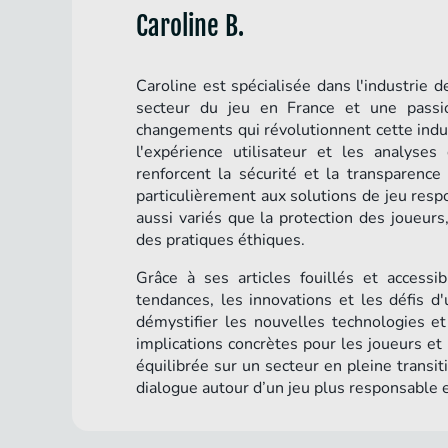
Caroline B.
Caroline est spécialisée dans l'industrie 
secteur du jeu en France et une passio
changements qui révolutionnent cette industr
l'expérience utilisateur et les analyse
renforcent la sécurité et la transparence
particulièrement aux solutions de jeu resp
aussi variés que la protection des joueurs
des pratiques éthiques.
Grâce à ses articles fouillés et accessi
tendances, les innovations et les défis d
démystifier les nouvelles technologies et
implications concrètes pour les joueurs et l
équilibrée sur un secteur en pleine transit
dialogue autour d’un jeu plus responsable e