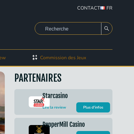
CONTACT
FR
iew
Commission des Jeux
PARTENAIRES
Starcasino
Lire la review
Plus d'infos
PepperMill Casino