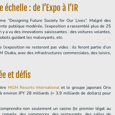
échelle : de l’Expo à l’IR
me “Designing Future Society for Our Lives”. Malgré des
ente publique modérée, l’exposition a rassemblé plus de 25
 y a vu des innovations saisissantes : des voitures volantes,
 robots guidant les malvoyants, etc.
 l’exposition ne resteront pas vides : ils feront partie d’un
 Osaka, avec des infrastructures commerciales, des loisirs,
.
e et défis
ntre
MGM Resorts International
et le groupe japonais Orix
 environ JPY 28 milliards (≈ 3,9 milliards de dollars) pour
 comprendra non seulement un casino (le premier légal au
e congrès, des commerces, des restaurants, des salles de