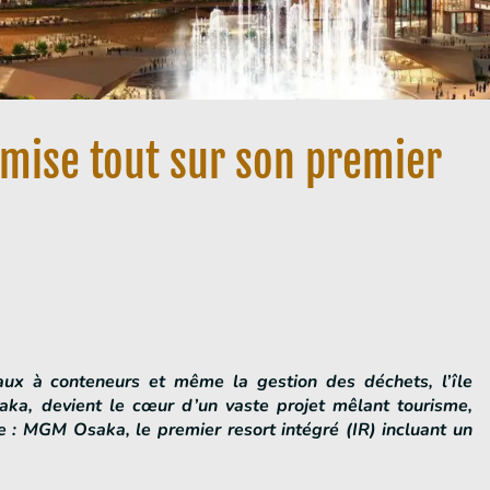
mise tout sur son premier
aux à conteneurs et même la gestion des déchets, l’île
aka, devient le cœur d’un vaste projet mêlant tourisme,
se : MGM Osaka, le premier resort intégré (IR) incluant un