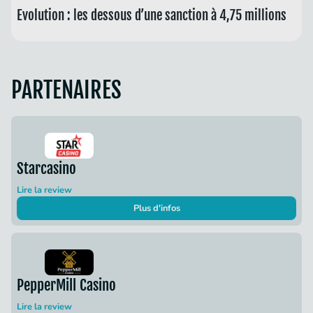
Evolution : les dessous d’une sanction à 4,75 millions
PARTENAIRES
Starcasino
Lire la review
Plus d'infos
PepperMill Casino
Lire la review