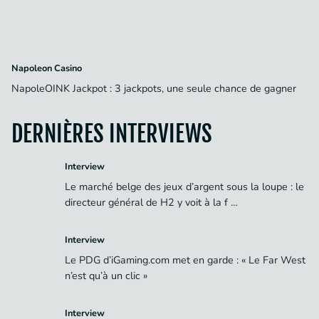
Napoleon Casino
NapoleOINK Jackpot : 3 jackpots, une seule chance de gagner
DERNIÈRES INTERVIEWS
Interview
Le marché belge des jeux d’argent sous la loupe : le
directeur général de H2 y voit à la f …
Interview
Le PDG d’iGaming.com met en garde : « Le Far West
n’est qu’à un clic »
Interview