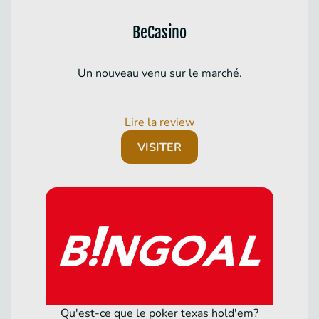
BeCasino
Un nouveau venu sur le marché.
Lire la review
VISITER
Qu'est-ce que le poker texas hold'em?