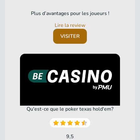
Plus d’avantages pour les joueurs !
Lire la review
VISITER
Qu'est-ce que le poker texas hold'em?
9,5