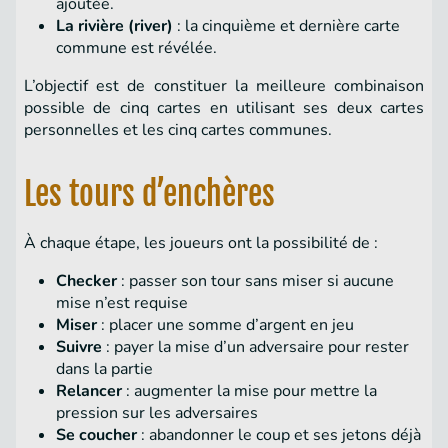
ajoutée.
La rivière (river)
: la cinquième et dernière carte
commune est révélée.
L’objectif est de constituer la meilleure combinaison
possible de cinq cartes en utilisant ses deux cartes
personnelles et les cinq cartes communes.
Les tours d’enchères
À chaque étape, les joueurs ont la possibilité de :
Checker
: passer son tour sans miser si aucune
mise n’est requise
Miser
: placer une somme d’argent en jeu
Suivre
: payer la mise d’un adversaire pour rester
dans la partie
Relancer
: augmenter la mise pour mettre la
pression sur les adversaires
Se coucher
: abandonner le coup et ses jetons déjà