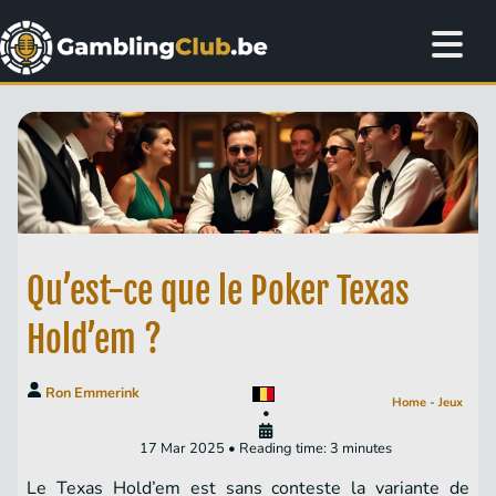
Qu’est-ce que le Poker Texas
Hold’em ?
Ron Emmerink
Home
-
Jeux
•
17 Mar 2025 • Reading time: 3 minutes
Le Texas Hold’em est sans conteste la variante de