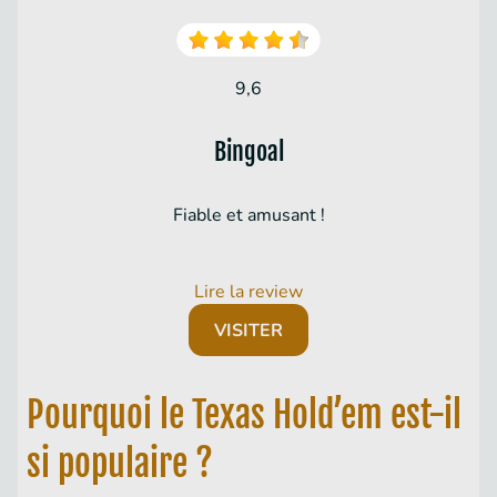
9,6
Bingoal
Fiable et amusant !
Lire la review
VISITER
Pourquoi le Texas Hold’em est-il
si populaire ?