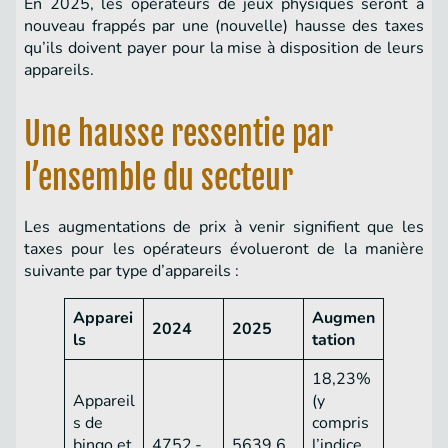
En 2025, les opérateurs de jeux physiques seront à
nouveau frappés par une (nouvelle) hausse des taxes
qu’ils doivent payer pour la mise à disposition de leurs
appareils.
Une hausse ressentie par
l’ensemble du secteur
Les augmentations de prix à venir signifient que les
taxes pour les opérateurs évolueront de la manière
suivante par type d’appareils :
Apparei
Augmen
2024
2025
ls
tation
18,23%
Appareil
(y
s de
compris
bingo et
4752,-
5639,6
l’indice