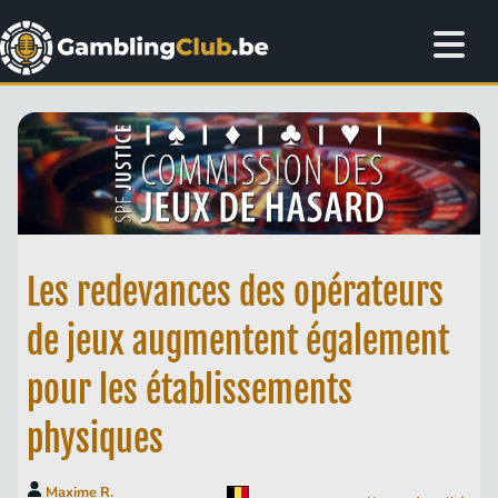
Les redevances des opérateurs
de jeux augmentent également
pour les établissements
physiques
Maxime R.