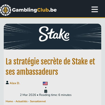
La stratégie secrète de Stake et
ses ambassadeurs
Alex D.
•
2 Mar 2026 • Reading time: 6 minutes
Home
-
Actualités
-
Sensationnel