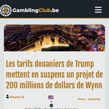
Les tarifs douaniers de Trump
mettent en suspens un projet de
200 millions de dollars de Wynn
Maxime R.
Home
-
Actualités
•