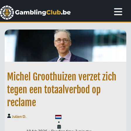
Michel Groothuizen verzet zich
tegen een totaalverbod op
reclame
Julien D.
•