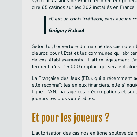
syndicat Casinos de France et directeur génér
dire 65 casinos sur les 202 installés en France, 
«C’est un choix irréfléchi, sans aucune c
Grégory Rabuel
Selon lui, l’ouverture du marché des casino en
d’euros pour l’Etat et les communes qui abritent
de ces établissements. Il attire également l’a
ferment, c’est 15 000 emplois qui seraient alo
La Française des Jeux (FDJ), qui a récemment 
elle reconnaît les enjeux financiers, elle s’inqu
ligne. L’ANJ partage ces préoccupations et sou
joueurs les plus vulnérables.
Et pour les joueurs ?
L’autorisation des casinos en ligne soulève de