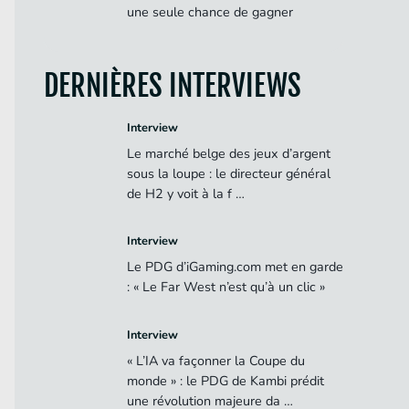
une seule chance de gagner
DERNIÈRES INTERVIEWS
Interview
Le marché belge des jeux d’argent
sous la loupe : le directeur général
de H2 y voit à la f …
Interview
Le PDG d’iGaming.com met en garde
: « Le Far West n’est qu’à un clic »
Interview
« L’IA va façonner la Coupe du
monde » : le PDG de Kambi prédit
une révolution majeure da …