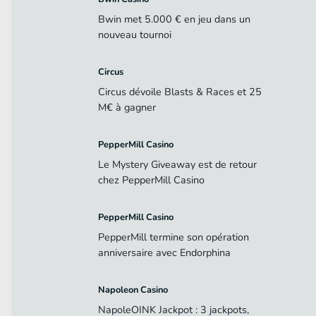
Bwin met 5.000 € en jeu dans un
nouveau tournoi
Circus
Circus dévoile Blasts & Races et 25
M€ à gagner
PepperMill Casino
Le Mystery Giveaway est de retour
chez PepperMill Casino
PepperMill Casino
PepperMill termine son opération
anniversaire avec Endorphina
Napoleon Casino
NapoleOINK Jackpot : 3 jackpots,