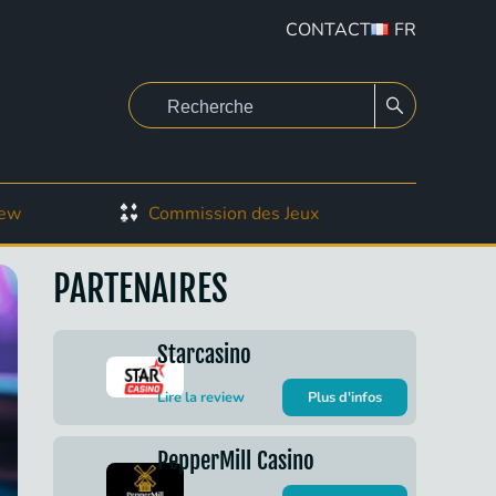
CONTACT
FR
iew
Commission des Jeux
PARTENAIRES
Starcasino
Lire la review
Plus d'infos
PepperMill Casino