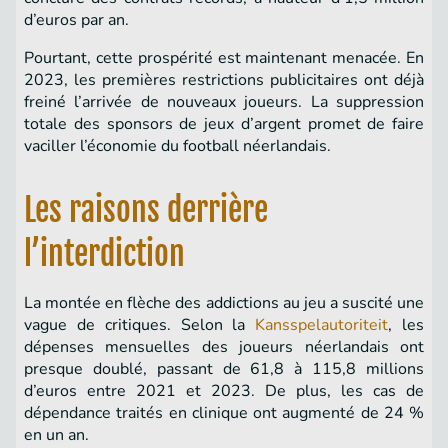
d’euros par an.
Pourtant, cette prospérité est maintenant menacée. En
2023, les premières restrictions publicitaires ont déjà
freiné l’arrivée de nouveaux joueurs. La suppression
totale des sponsors de jeux d’argent promet de faire
vaciller l’économie du football néerlandais.
Les raisons derrière
l’interdiction
La montée en flèche des addictions au jeu a suscité une
vague de critiques. Selon la
Kansspelautoriteit
, les
dépenses mensuelles des joueurs néerlandais ont
presque doublé, passant de 61,8 à 115,8 millions
d’euros entre 2021 et 2023. De plus, les cas de
dépendance traités en clinique ont augmenté de 24 %
en un an.