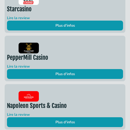
Starcasino
Lire la review
Plus d'infos
PepperMill Casino
Lire la review
Plus d'infos
Napoleon Sports & Casino
Lire la review
Plus d'infos