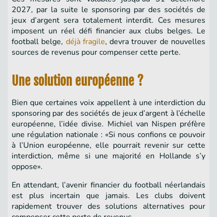
2027, par la suite le sponsoring par des sociétés de
jeux d’argent sera totalement interdit. Ces mesures
imposent un réel défi financier aux clubs belges. Le
football belge,
déjà fragile
, devra trouver de nouvelles
sources de revenus pour compenser cette perte.
Une solution européenne ?
Bien que certaines voix appellent à une interdiction du
sponsoring par des sociétés de jeux d’argent à l’échelle
européenne, l’idée divise. Michiel van Nispen préfère
une régulation nationale : «Si nous confions ce pouvoir
à l’Union européenne, elle pourrait revenir sur cette
interdiction, même si une majorité en Hollande s’y
oppose».
En attendant, l’avenir financier du football néerlandais
est plus incertain que jamais. Les clubs doivent
rapidement trouver des solutions alternatives pour