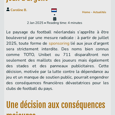
Caroline B.
Home
-
Actualités
•
2 Jan 2025 • Reading time: 4 minutes
Le paysage du football néerlandais s’apprête à être
bouleversé par une mesure radicale : à partir de juillet
2025, toute forme de
sponsoring
lié aux jeux d’argent
sera strictement interdite. Des noms bien connus
comme TOTO, Unibet ou 711 disparaîtront non
seulement des maillots des joueurs mais également
des stades et des panneaux publicitaires. Cette
décision, motivée par la lutte contre la dépendance au
jeu et un manque de soutien public, pourrait engendrer
des conséquences financières dévastatrices pour les
clubs de football du pays.
Une décision aux conséquences