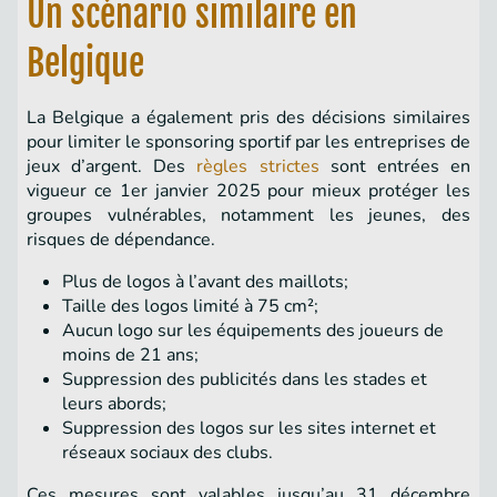
Un scénario similaire en
Belgique
La Belgique a également pris des décisions similaires
pour limiter le sponsoring sportif par les entreprises de
jeux d’argent. Des
règles strictes
sont entrées en
vigueur ce 1er janvier 2025 pour mieux protéger les
groupes vulnérables, notamment les jeunes, des
risques de dépendance.
Plus de logos à l’avant des maillots;
Taille des logos limité à 75 cm²;
Aucun logo sur les équipements des joueurs de
moins de 21 ans;
Suppression des publicités dans les stades et
leurs abords;
Suppression des logos sur les sites internet et
réseaux sociaux des clubs.
Ces mesures sont valables jusqu’au 31 décembre