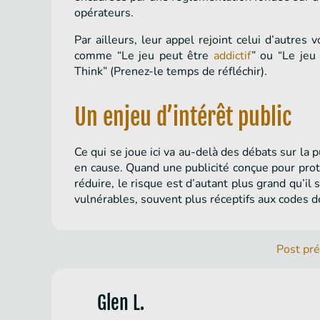
opérateurs.
Par ailleurs, leur appel rejoint celui d’autres 
comme “Le jeu peut être
addictif
” ou “Le jeu
Think” (Prenez-le temps de réfléchir).
Un enjeu d’intérêt public
Ce qui se joue ici va au-delà des débats sur la pu
en cause. Quand une publicité conçue pour prot
réduire, le risque est d’autant plus grand qu’il 
vulnérables, souvent plus réceptifs aux codes 
Post pr
Glen L.