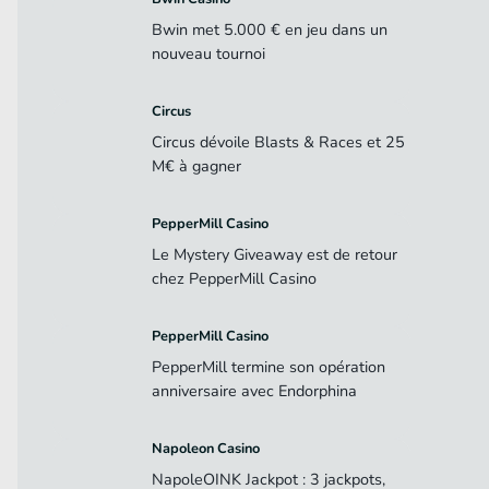
Bwin met 5.000 € en jeu dans un
nouveau tournoi
Circus
Circus dévoile Blasts & Races et 25
M€ à gagner
PepperMill Casino
Le Mystery Giveaway est de retour
chez PepperMill Casino
PepperMill Casino
PepperMill termine son opération
anniversaire avec Endorphina
Napoleon Casino
NapoleOINK Jackpot : 3 jackpots,