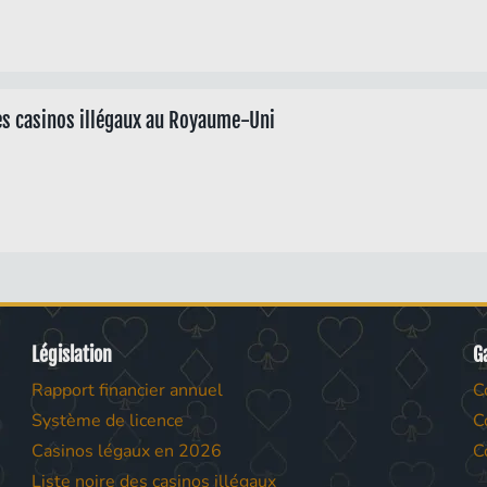
les casinos illégaux au Royaume-Uni
Législation
G
Rapport financier annuel
C
Système de licence
C
Casinos légaux en 2026
C
Liste noire des casinos illégaux