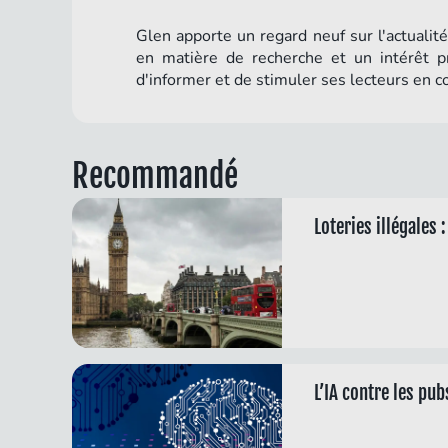
Glen apporte un regard neuf sur l'actuali
en matière de recherche et un intérêt pro
d'informer et de stimuler ses lecteurs en c
Recommandé
Loteries illégales 
L’IA contre les pu