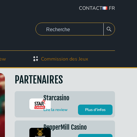
CONTACT
FR
iew
Commission des Jeux
PARTENAIRES
Starcasino
Lire la review
Plus d'infos
PepperMill Casino