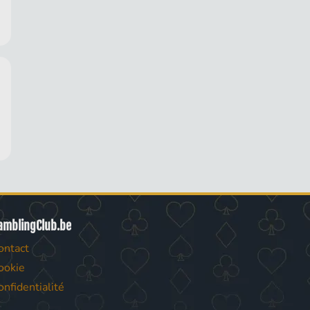
amblingClub.be
ontact
ookie
onfidentialité