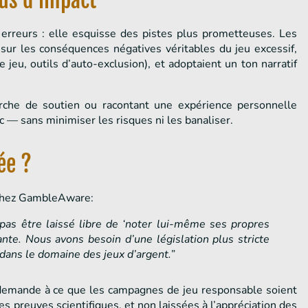
us d’impact
erreurs : elle esquisse des pistes plus prometteuses. Les
sur les conséquences négatives véritables du jeu excessif,
jeu, outils d’auto-exclusion), et adoptaient un ton narratif
erche de soutien ou racontant une expérience personnelle
 — sans minimiser les risques ni les banaliser.
ée ?
n chez GambleAware:
pas être laissé libre de ‘noter lui-même ses propres
nte. Nous avons besoin d’une législation plus stricte
 dans le domaine des jeux d’argent.”
demande à ce que les campagnes de jeu responsable soient
 preuves scientifiques, et non laissées à l’appréciation des