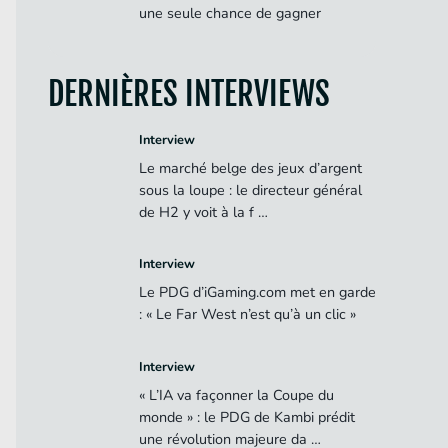
une seule chance de gagner
DERNIÈRES INTERVIEWS
Interview
Le marché belge des jeux d’argent
sous la loupe : le directeur général
de H2 y voit à la f …
Interview
Le PDG d’iGaming.com met en garde
: « Le Far West n’est qu’à un clic »
Interview
« L’IA va façonner la Coupe du
monde » : le PDG de Kambi prédit
une révolution majeure da …