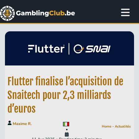
Flutter finalise l’acquisition de
Snaitech pour 2,3 milliards
d’euros
Maxime R.
Home
-
Actualités
•