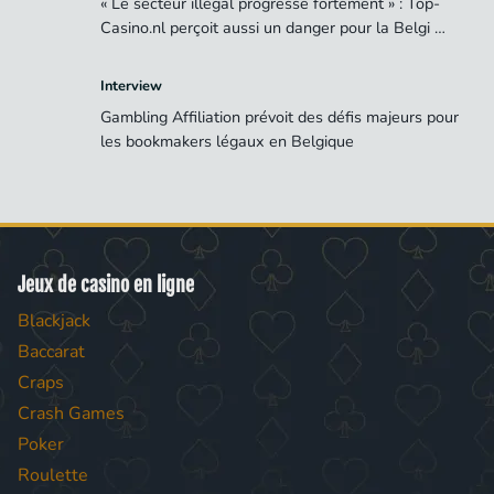
« Le secteur illégal progresse fortement » : Top-
Casino.nl perçoit aussi un danger pour la Belgi …
Interview
Gambling Affiliation prévoit des défis majeurs pour
les bookmakers légaux en Belgique
Jeux de casino en ligne
Blackjack
Baccarat
Craps
Crash Games
Poker
Roulette