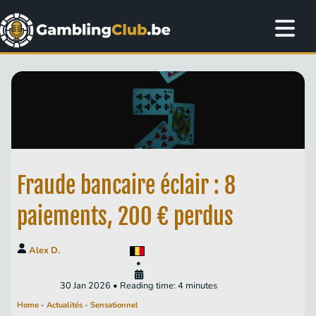
Fraude bancaire éclair : 8
paiements, 200 € perdus
Alex D.
•
30 Jan 2026 • Reading time: 4 minutes
Home
-
Actualités
-
Sensationnel