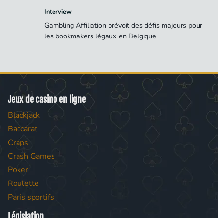
Interview
Gambling Affiliation prévoit des défis majeurs pour
les bookmakers légaux en Belgique
Jeux de casino en ligne
Blackjack
Baccarat
Craps
Crash Games
Poker
Roulette
Paris sportifs
Législation