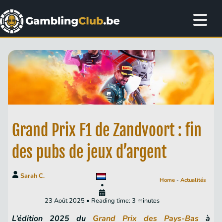
Grand Prix F1 de Zandvoort : fin
des pubs de jeux d’argent
Sarah C.
Home
-
Actualités
•
23 Août 2025 • Reading time: 3 minutes
L’édition 2025 du
Grand Prix des Pays-Bas
à