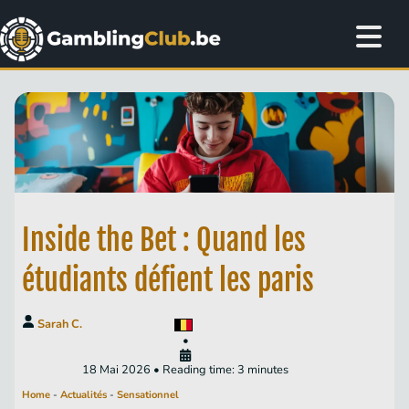
Inside the Bet : Quand les
étudiants défient les paris
Sarah C.
•
18 Mai 2026 • Reading time: 3 minutes
Home
-
Actualités
-
Sensationnel