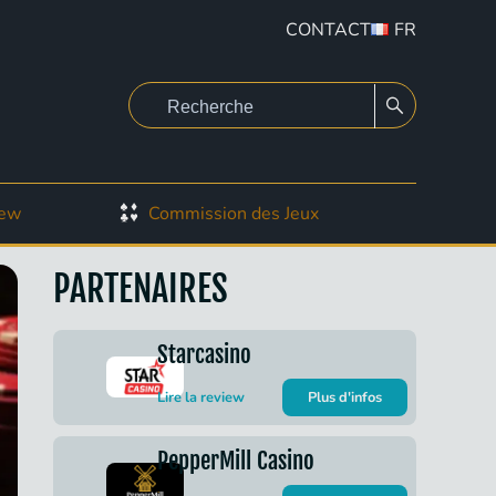
CONTACT
FR
iew
Commission des Jeux
PARTENAIRES
Starcasino
Lire la review
Plus d'infos
PepperMill Casino