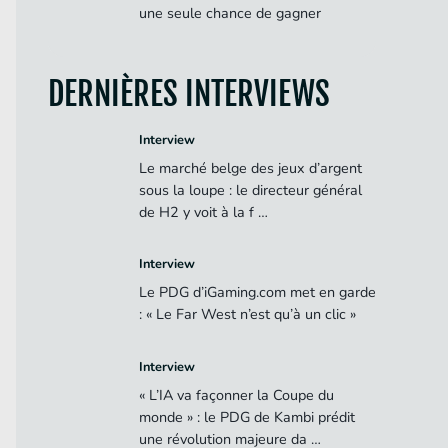
une seule chance de gagner
DERNIÈRES INTERVIEWS
Interview
Le marché belge des jeux d’argent
sous la loupe : le directeur général
de H2 y voit à la f …
Interview
Le PDG d’iGaming.com met en garde
: « Le Far West n’est qu’à un clic »
Interview
« L’IA va façonner la Coupe du
monde » : le PDG de Kambi prédit
une révolution majeure da …