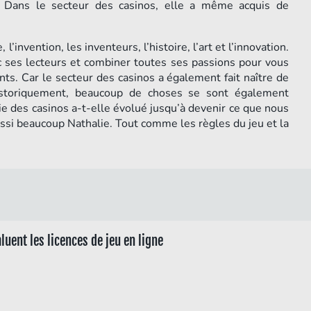
r. Dans le secteur des casinos, elle a même acquis de
l’invention, les inventeurs, l’histoire, l’art et l’innovation.
c ses lecteurs et combiner toutes ses passions pour vous
nts. Car le secteur des casinos a également fait naître de
istoriquement, beaucoup de choses se sont également
ie des casinos a-t-elle évolué jusqu’à devenir ce que nous
ussi beaucoup Nathalie. Tout comme les règles du jeu et la
luent les licences de jeu en ligne