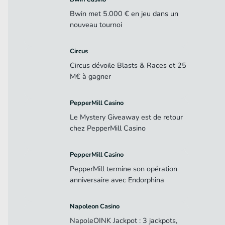
Bwin met 5.000 € en jeu dans un
nouveau tournoi
Circus
Circus dévoile Blasts & Races et 25
M€ à gagner
PepperMill Casino
Le Mystery Giveaway est de retour
chez PepperMill Casino
PepperMill Casino
PepperMill termine son opération
anniversaire avec Endorphina
Napoleon Casino
NapoleOINK Jackpot : 3 jackpots,