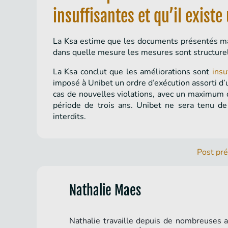
insuffisantes et qu’il exist
La Ksa estime que les documents présentés man
dans quelle mesure les mesures sont structurel
La Ksa conclut que les améliorations sont
insu
imposé à Unibet un ordre d’exécution assorti d
cas de nouvelles violations, avec un maximum 
période de trois ans. Unibet ne sera tenu de
interdits.
Post pr
Nathalie Maes
Nathalie travaille depuis de nombreuses a