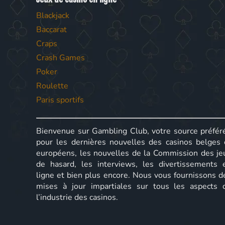
Blackjack
Baccarat
Craps
Crash Games
Poker
Roulette
Paris sportifs
Bienvenue sur Gambling Club, votre source préfér
pour les dernières nouvelles des casinos belges 
européens, les nouvelles de la Commission des je
de hasard, les interviews, les divertissements 
ligne et bien plus encore. Nous vous fournissons d
mises à jour impartiales sur tous les aspects 
l’industrie des casinos.