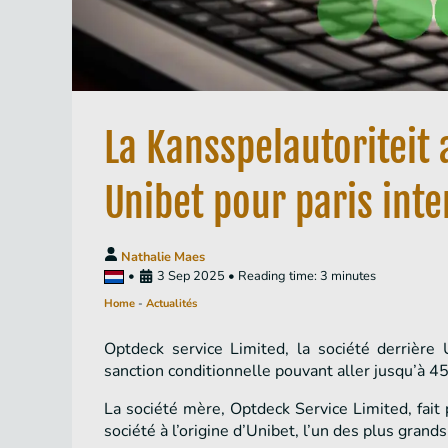
La Kansspelautoriteit 
Unibet pour paris inte
Nathalie Maes
•
3 Sep 2025 • Reading time: 3 minutes
Home
-
Actualités
Optdeck service Limited, la société derrière
sanction conditionnelle pouvant aller jusqu’à 
La société mère, Optdeck Service Limited, fait
société à l’origine d’Unibet, l’un des plus grand