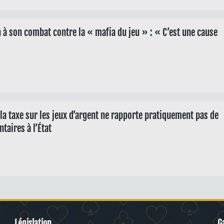
n à son combat contre la « mafia du jeu » : « C’est une cause
la taxe sur les jeux d’argent ne rapporte pratiquement pas de
ntaires à l’État
Législation
G