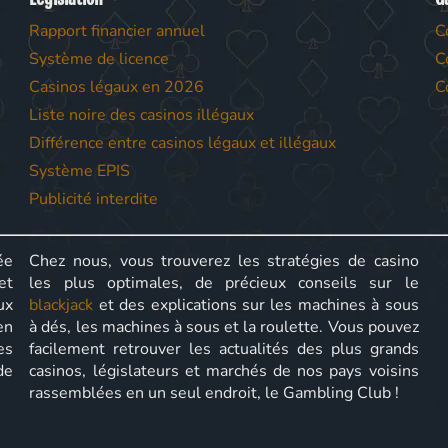
Rapport financier annuel
C
Système de licence
C
Casinos légaux en 2026
C
Liste noire des casinos illégaux
Différence entre casinos légaux et illégaux
Système EPIS
Publicité interdite
ée
Chez nous, vous trouverez les stratégies de casino
et
les plus optimales, de précieux conseils sur le
ux
blackjack
et des explications sur les machines à sous
en
à dés, les machines à sous et la roulette. Vous pouvez
es
facilement retrouver les actualités des plus grands
de
casinos, législateurs et marchés de nos pays voisins
rassemblées en un seul endroit, le Gambling Club !