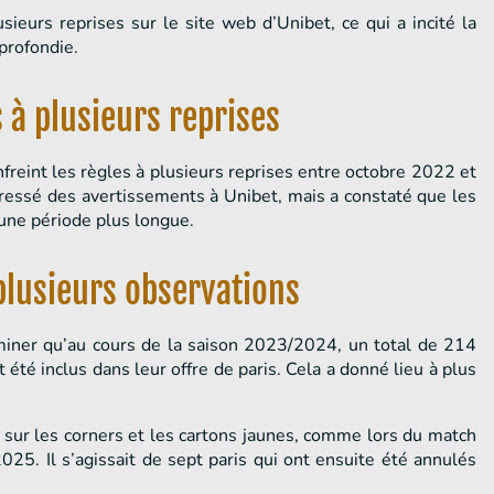
sieurs reprises sur le site web d’Unibet, ce qui a incité la
pprofondie.
s à plusieurs reprises
nfreint les règles à plusieurs reprises entre octobre 2022 et
dressé des avertissements à Unibet, mais a constaté que les
 une période plus longue.
 plusieurs observations
miner qu’au cours de la saison 2023/2024, un total de 214
été inclus dans leur offre de paris. Cela a donné lieu à plus
 sur les corners et les cartons jaunes, comme lors du match
5. Il s’agissait de sept paris qui ont ensuite été annulés