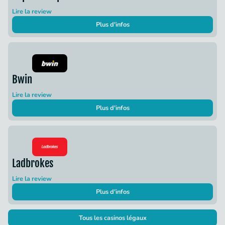
Lire la review
Plus d'infos
Bwin
Lire la review
Plus d'infos
Ladbrokes
Lire la review
Plus d'infos
Tous les casinos légaux