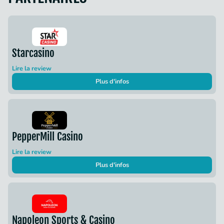
Starcasino
Lire la review
Plus d'infos
PepperMill Casino
Lire la review
Plus d'infos
Napoleon Sports & Casino