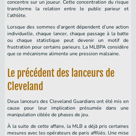
concentre sur un joueur. Cette concentration du risque
transforme la relation entre le public parieur et
l’athlète.
Lorsque des sommes d’argent dépendent d’une action
individuelle, chaque lancer, chaque passage à la batte
ou chaque statistique peut devenir un motif de
frustration pour certains parieurs. La MLBPA considère
que ce mécanisme alimente une pression malsaine.
Le précédent des lanceurs de
Cleveland
Deux lanceurs des Cleveland Guardians ont été mis en
cause pour leur implication présumée dans une
manipulation ciblée de phases de jeu.
À la suite de cette affaire, la MLB a déjà pris certaines
mesures avec les opérateurs de paris affiliés. Une mise