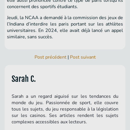
elle aussi prononcée contre ce type de paris lorsqu’ils
concernent des sportifs étudiants.
Jeudi, la NCAA a demandé à la commission des jeux de
l’Indiana d’interdire les paris portant sur les athlètes
universitaires. En 2024, elle avait déjà lancé un appel
similaire, sans succès.
Post précédent
|
Post suivant
Sarah C.
Sarah a un regard aiguisé sur les tendances du
monde du jeu. Passionnée de sport, elle couvre
tous les sujets, du jeu responsable à la législation
sur les casinos. Ses articles rendent les sujets
complexes accessibles aux lecteurs.