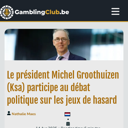
Le président Michel Groothuizen
(Ksa) participe au débat
politique sur les jeux de hasard
Nathalie Maes
•