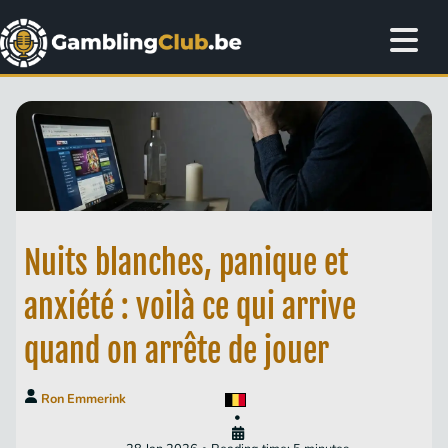
Nuits blanches, panique et
anxiété : voilà ce qui arrive
quand on arrête de jouer
Ron Emmerink
•