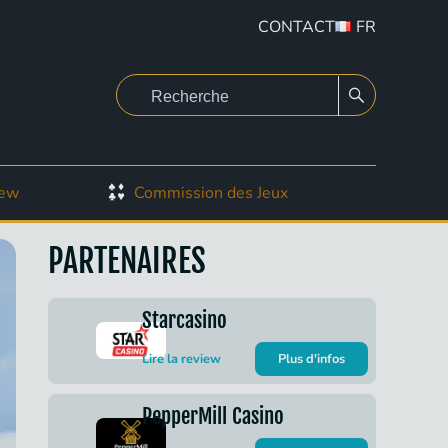
CONTACT
FR
iew
Commission des Jeux
PARTENAIRES
Starcasino
Lire la review
Plus d'infos
PepperMill Casino