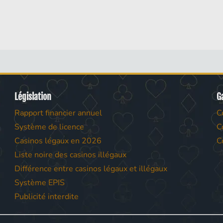
Législation
G
Rapport financier annuel
C
Système de licence
C
Casinos légaux en 2026
C
Liste noire des casinos illégaux
Différence entre casinos légaux et illégaux
Système EPIS
Publicité interdite