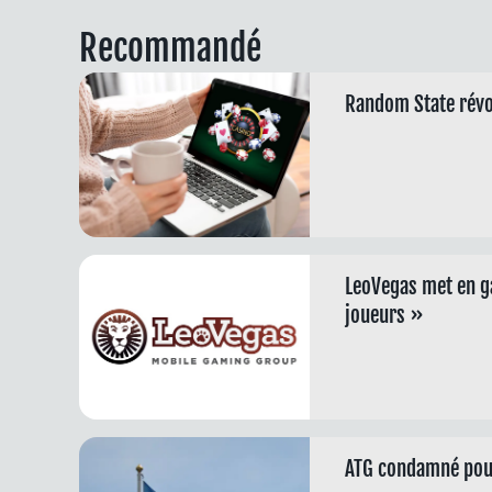
Recommandé
Random State révo
LeoVegas met en ga
joueurs »
ATG condamné pou