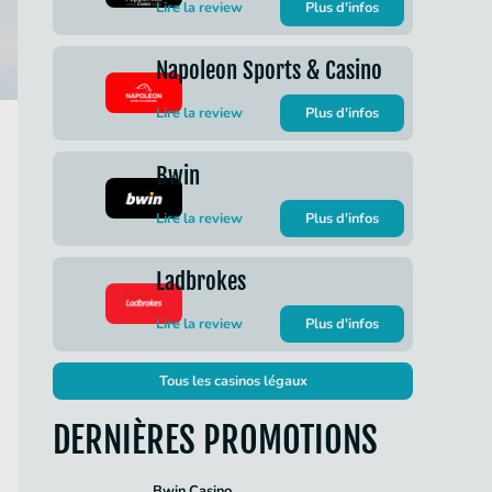
Lire la review
Plus d'infos
Napoleon Sports & Casino
Lire la review
Plus d'infos
Bwin
Lire la review
Plus d'infos
Ladbrokes
Lire la review
Plus d'infos
Tous les casinos légaux
DERNIÈRES PROMOTIONS
Bwin Casino