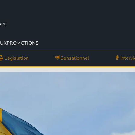
os !
EUX
PROMOTIONS
Législation
Sensationnel
Interv