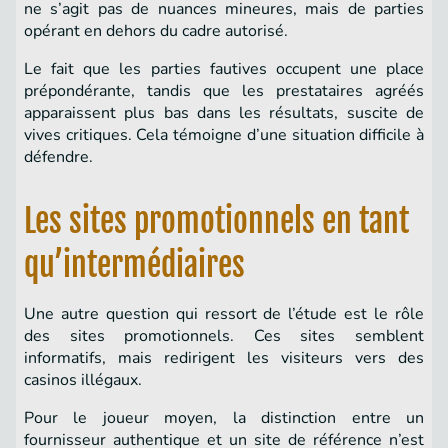
ne s’agit pas de nuances mineures, mais de parties
opérant en dehors du cadre autorisé.
Le fait que les parties fautives occupent une place
prépondérante, tandis que les prestataires agréés
apparaissent plus bas dans les résultats, suscite de
vives critiques. Cela témoigne d’une situation difficile à
défendre.
Les sites promotionnels en tant
qu’intermédiaires
Une autre question qui ressort de l’étude est le rôle
des sites promotionnels. Ces sites semblent
informatifs, mais redirigent les visiteurs vers des
casinos illégaux.
Pour le joueur moyen, la distinction entre un
fournisseur authentique et un site de référence n’est