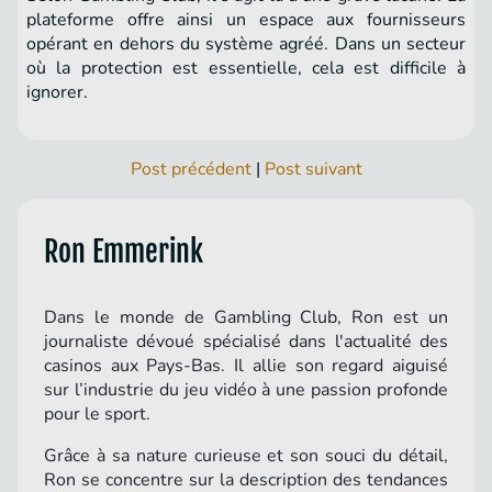
plateforme offre ainsi un espace aux fournisseurs
opérant en dehors du système agréé. Dans un secteur
où la protection est essentielle, cela est difficile à
ignorer.
Post précédent
|
Post suivant
Ron Emmerink
Dans le monde de Gambling Club, Ron est un
journaliste dévoué spécialisé dans l'actualité des
casinos aux Pays-Bas. Il allie son regard aiguisé
sur l’industrie du jeu vidéo à une passion profonde
pour le sport.
Grâce à sa nature curieuse et son souci du détail,
Ron se concentre sur la description des tendances