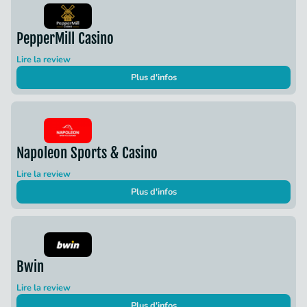
PepperMill Casino
Lire la review
Plus d'infos
Napoleon Sports & Casino
Lire la review
Plus d'infos
Bwin
Lire la review
Plus d'infos