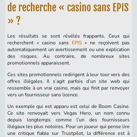
de recherche « casino sans EPIS
» ?
Les résultats se sont révélés frappants. Ceux qui
recherchent « casino sans
EPIS
» ne reçoivent pas
automatiquement un avertissement ou une explication
des risques. Au contraire, de nombreux sites
promotionnels apparaissent.
Ces sites promotionnels redirigent à leur tour vers des
offres illégales. Il s’agit parfois d’un site web qui
ressemble à un vrai casino, mais qui finit par renvoyer
vers un fournisseur sans licence.
Un exemple qui est apparu est celui de Boom Casino.
Ce site renvoyait vers Vegas Hero, un nom connu
depuis longtemps comme l’un des fournisseurs
illégaux les plus notoires. Pour un joueur qui pense lire
une critique fiable sur Trustpilot, la différence est à