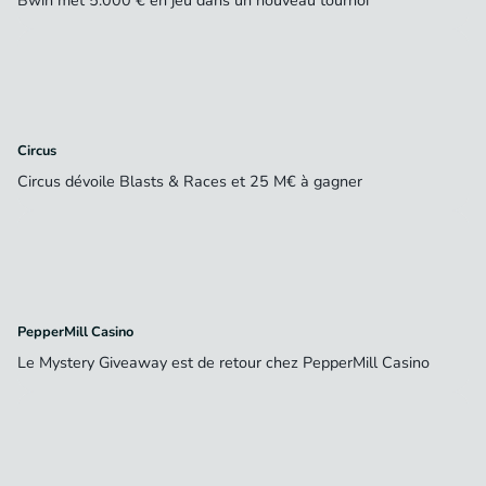
Bwin met 5.000 € en jeu dans un nouveau tournoi
Circus
Circus dévoile Blasts & Races et 25 M€ à gagner
PepperMill Casino
Le Mystery Giveaway est de retour chez PepperMill Casino