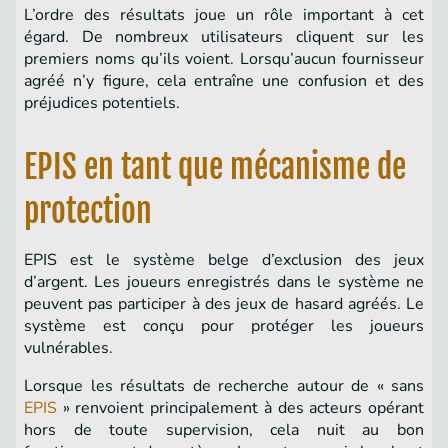
L’ordre des résultats joue un rôle important à cet
égard. De nombreux utilisateurs cliquent sur les
premiers noms qu’ils voient. Lorsqu’aucun fournisseur
agréé n’y figure, cela entraîne une confusion et des
préjudices potentiels.
EPIS en tant que mécanisme de
protection
EPIS est le système belge d’exclusion des jeux
d’argent. Les joueurs enregistrés dans le système ne
peuvent pas participer à des jeux de hasard agréés. Le
système est conçu pour protéger les joueurs
vulnérables.
Lorsque les résultats de recherche autour de « sans
EPIS
» renvoient principalement à des acteurs opérant
hors de toute supervision, cela nuit au bon