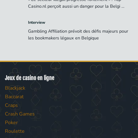
Casino.nl perçoit aussi un danger pour la Belgi …
Interview
Gambling Affiliation prévoit des défis majeurs pour
les bookmakers légaux en Belgique
Jeux de casino en ligne
Blackjack
Baccarat
Craps
Crash Games
Poker
Roulette