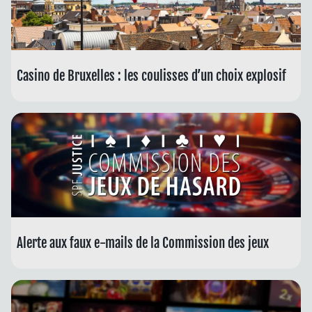
Casino de Bruxelles : les coulisses d’un choix explosif
Alerte aux faux e-mails de la Commission des jeux