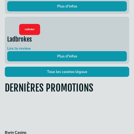
Plus d'infos
Ladbrokes
Lire la review
Plus d'infos
Tous les casinos légaux
DERNIÈRES PROMOTIONS
Bwin Casino