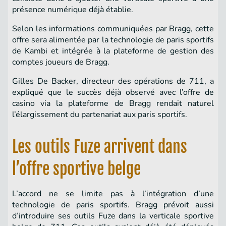
présence numérique déjà établie.
Selon les informations communiquées par Bragg, cette
offre sera alimentée par la technologie de paris sportifs
de Kambi et intégrée à la plateforme de gestion des
comptes joueurs de Bragg.
Gilles De Backer, directeur des opérations de 711, a
expliqué que le succès déjà observé avec l’offre de
casino via la plateforme de Bragg rendait naturel
l’élargissement du partenariat aux paris sportifs.
Les outils Fuze arrivent dans
l’offre sportive belge
L’accord ne se limite pas à l’intégration d’une
technologie de paris sportifs. Bragg prévoit aussi
d’introduire ses outils Fuze dans la verticale sportive