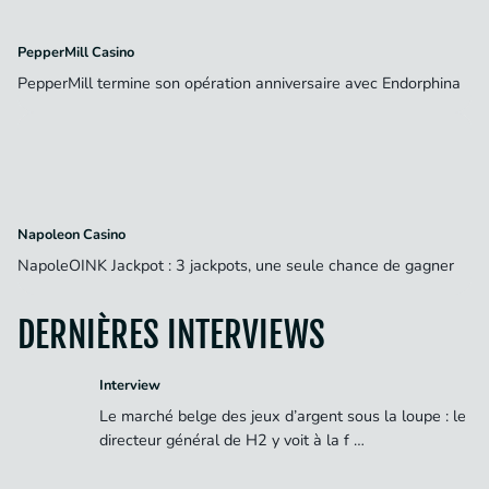
PepperMill Casino
PepperMill termine son opération anniversaire avec Endorphina
Napoleon Casino
NapoleOINK Jackpot : 3 jackpots, une seule chance de gagner
DERNIÈRES INTERVIEWS
Interview
Le marché belge des jeux d’argent sous la loupe : le
directeur général de H2 y voit à la f …