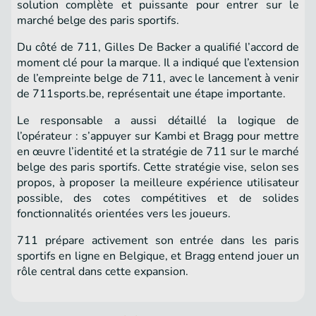
solution complète et puissante pour entrer sur le
marché belge des paris sportifs.
Du côté de 711, Gilles De Backer a qualifié l’accord de
moment clé pour la marque. Il a indiqué que l’extension
de l’empreinte belge de 711, avec le lancement à venir
de 711sports.be, représentait une étape importante.
Le responsable a aussi détaillé la logique de
l’opérateur : s’appuyer sur Kambi et Bragg pour mettre
en œuvre l’identité et la stratégie de 711 sur le marché
belge des paris sportifs. Cette stratégie vise, selon ses
propos, à proposer la meilleure expérience utilisateur
possible, des cotes compétitives et de solides
fonctionnalités orientées vers les joueurs.
711 prépare activement son entrée dans les paris
sportifs en ligne en Belgique, et Bragg entend jouer un
rôle central dans cette expansion.