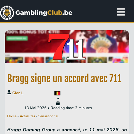
Bragg signe un accord avec 711
Glen L.
•
13 Mai 2026 • Reading time: 3 minutes
Home
-
Actualités
-
Sensationnel
Bragg Gaming Group a annoncé, le 11 mai 2026, un