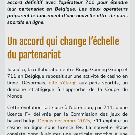
accord définitif avec l’opérateur 711 pour étendre
leur partenariat en Belgique. Les deux opérateurs
préparent le lancement d’une nouvelle offre de paris
sportifs en ligne.
Un accord qui change l’échelle
du partenariat
Jusqu’ici, la collaboration entre Bragg Gaming Group et
711 en Belgique reposait sur une activité de casino en
ligne. Désormais,
elle s’élargit
aux paris sportifs, un
domaine stratégique à l’approche de la Coupe du
Monde.
Cette évolution fait suite à l’obtention, par 711, d’une
licence F+ délivrée par la Commission des jeux de
hasard belge.
Depuis décembre 2025
, 711 exploite un
casino en ligne sous licence B+. La nouvelle étape
consiste donc à ajouter une verticale sportive à une