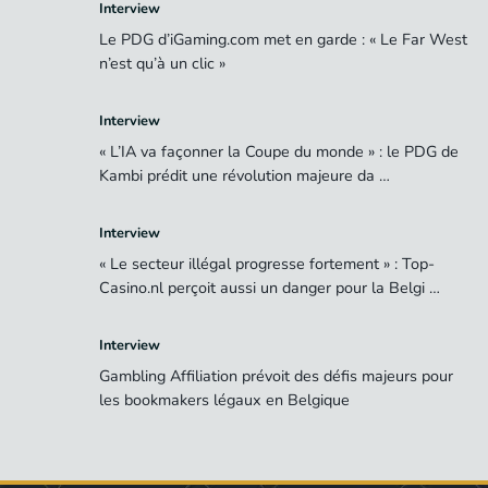
Interview
Le PDG d’iGaming.com met en garde : « Le Far West
n’est qu’à un clic »
Interview
« L’IA va façonner la Coupe du monde » : le PDG de
Kambi prédit une révolution majeure da …
Interview
« Le secteur illégal progresse fortement » : Top-
Casino.nl perçoit aussi un danger pour la Belgi …
Interview
Gambling Affiliation prévoit des défis majeurs pour
les bookmakers légaux en Belgique