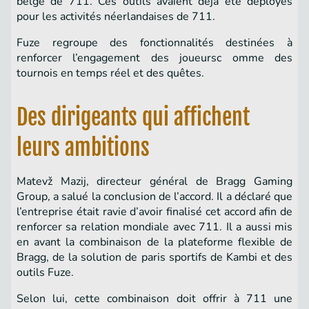
belge de 711. Ces outils avaient déjà été déployés
pour les activités néerlandaises de 711.
Fuze regroupe des fonctionnalités destinées à
renforcer l’engagement des joueursc omme des
tournois en temps réel et des quêtes.
Des dirigeants qui affichent
leurs ambitions
Matevž Mazij, directeur général de Bragg Gaming
Group, a salué la conclusion de l’accord. Il a déclaré que
l’entreprise était ravie d’avoir finalisé cet accord afin de
renforcer sa relation mondiale avec 711. Il a aussi mis
en avant la combinaison de la plateforme flexible de
Bragg, de la solution de paris sportifs de Kambi et des
outils Fuze.
Selon lui, cette combinaison doit offrir à 711 une