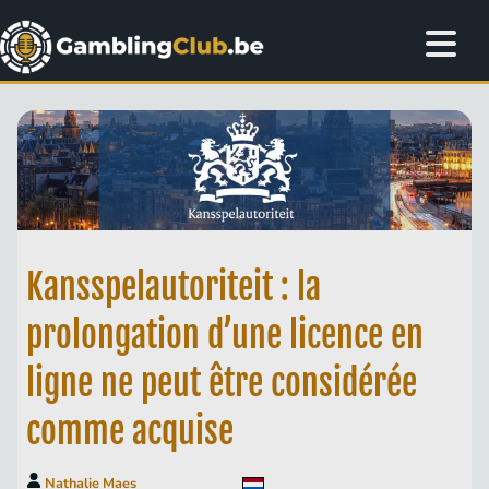
Kansspelautoriteit : la
prolongation d’une licence en
ligne ne peut être considérée
comme acquise
Nathalie Maes